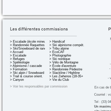
P
Les différentes commissions
> Escalade (école mineurs)
> Handicaf
> Randonnée Raquettes
> Ski alpinisme compét.
> Ski/Snowboard de rando.
> Tribu alpine
> Accueil
> EcoCAF
> Escalade
> Photographie
> Refuges
> Ski nordique
> Spéléologie
> Vélo de Montagne
-
> Alpinisme / cascade
> École d'aventure
-
> Formation
> Randonnée Pédestre
> Ski alpin / Snowboard
> Slackline / Highline
> Trail & course orient.
> Les Zwhenos (18-35+ ans)
- 
> Canyon
> Vie du Club
> Voir les responsables par commission
En cas de 
Courriel : v
Tel : (33) 0
Un maximum