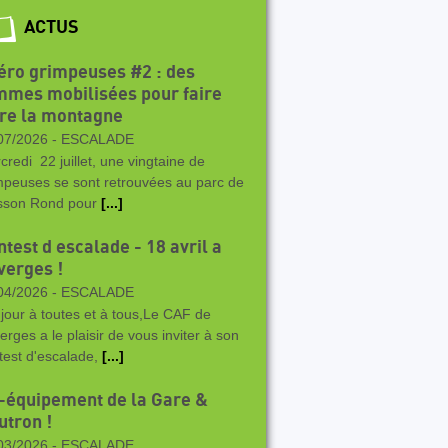
ACTUS
éro grimpeuses #2 : des
mmes mobilisées pour faire
vre la montagne
07/2026 -
ESCALADE
credi 22 juillet, une vingtaine de
mpeuses se sont retrouvées au parc de
sson Rond pour
[...]
test d escalade - 18 avril a
verges !
04/2026 -
ESCALADE
jour à toutes et à tous,Le CAF de
erges a le plaisir de vous inviter à son
test d'escalade,
[...]
-équipement de la Gare &
utron !
03/2026 -
ESCALADE