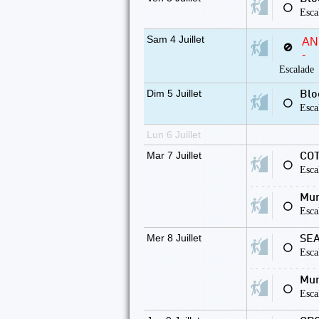
⚪
Esca
Sam 4 Juillet
AN
🚫
-
Escalade
Dim 5 Juillet
Blo
⚪
Esca
Lun 6 Juillet
Mar 7 Juillet
COT
⚪
Esca
Mur
⚪
Esca
Mer 8 Juillet
SEA
⚪
Esca
Mur
⚪
Esca