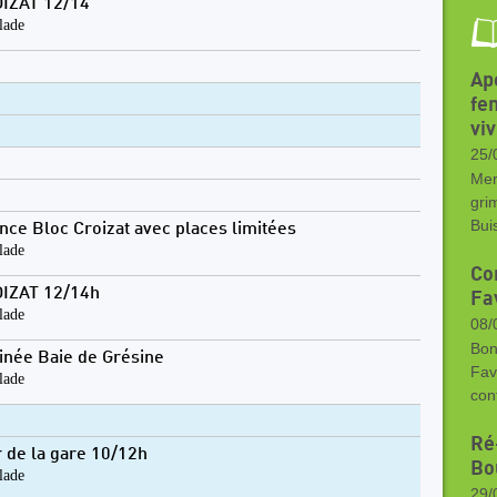
IZAT 12/14
lade
Ap
fe
vi
25/
Mer
gri
Bui
nce Bloc Croizat avec places limitées
lade
Con
IZAT 12/14h
Fa
lade
08/
Bon
inée Baie de Grésine
Fav
lade
con
Ré
 de la gare 10/12h
Bo
lade
29/