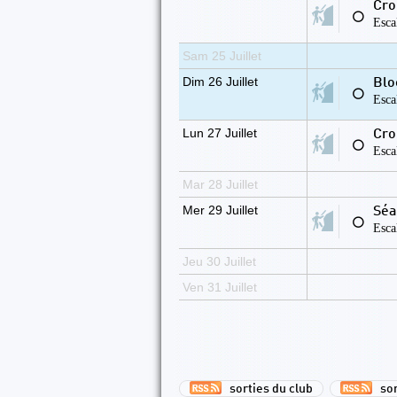
Cro
⚪
Esca
Sam 25 Juillet
Dim 26 Juillet
Blo
⚪
Esca
Lun 27 Juillet
Cro
⚪
Esca
Mar 28 Juillet
Mer 29 Juillet
Séa
⚪
Esca
Jeu 30 Juillet
Ven 31 Juillet
sorties du club
sort