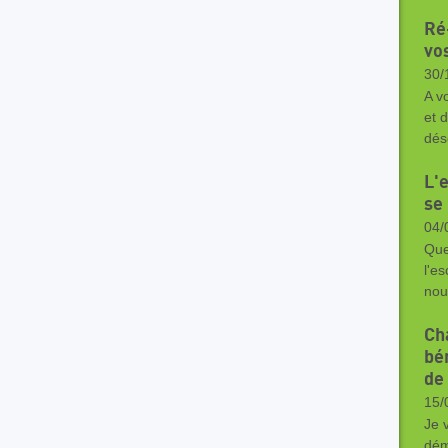
Ré
vo
30/
A v
et 
dés
L'
se
04/
Que
l'e
nou
Ch
bé
de 
15/
Je 
dém