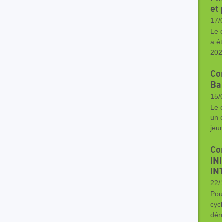
et 
17/
Le 
a é
202
Co
Bai
15/
Le 
un 
jeu
Co
IN
IN
22/
Pou
cyc
dér