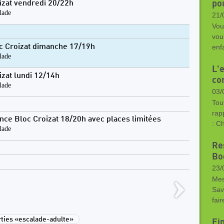
po
izat vendredi 20/22h
lade
21/
Vou
vou
c Croizat dimanche 17/19h
enfa
lade
L'
izat lundi 12/14h
co
lade
03/
Tou
rap
nce Bloc Croizat 18/20h avec places limitées
: C
lade
Re
Bo
23/
Mes
Sav
fai
ies «escalade-adulte»
Fi