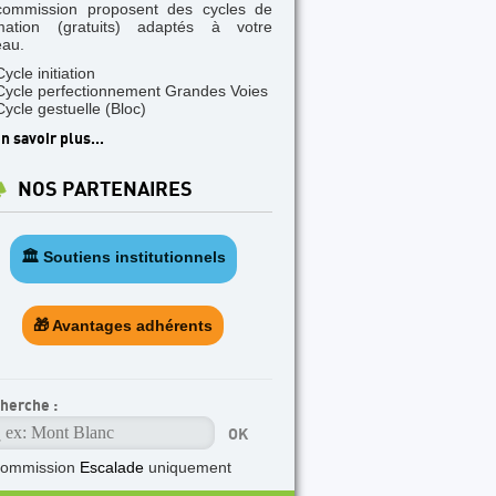
commission proposent des cycles de
mation (gratuits) adaptés à votre
eau.
Cycle initiation
Cycle perfectionnement Grandes Voies
Cycle gestuelle (Bloc)
n savoir plus...
NOS PARTENAIRES
🏛️ Soutiens institutionnels
🎁 Avantages adhérents
herche :
ommission
Escalade
uniquement