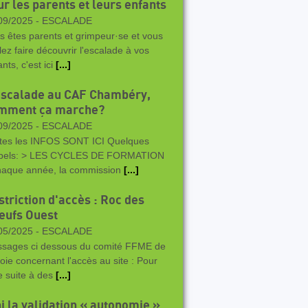
ur les parents et leurs enfants
09/2025 -
ESCALADE
s êtes parents et grimpeur·se et vous
lez faire découvrir l'escalade à vos
nts, c'est ici
[...]
escalade au CAF Chambéry,
mment ça marche?
09/2025 -
ESCALADE
tes les INFOS SONT ICI Quelques
pels: > LES CYCLES DE FORMATION
haque année, la commission
[...]
striction d'accès : Roc des
eufs Ouest
05/2025 -
ESCALADE
sages ci dessous du comité FFME de
oie concernant l'accès au site : Pour
re suite à des
[...]
ni la validation « autonomie »