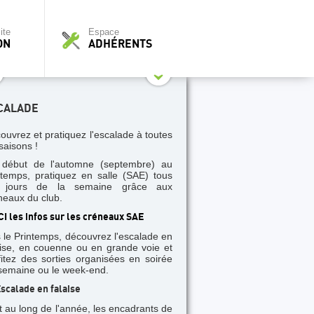
ite
Espace
ON
ADHÉRENTS
CALADE
ouvrez et pratiquez l'escalade à toutes
saisons !
début de l'automne (septembre) au
ntemps, pratiquez en salle (SAE) tous
s jours de la semaine grâce aux
neaux du club.
CI les infos sur les créneaux SAE
 le Printemps, découvrez l'escalade en
aise, en couenne ou en grande voie et
fitez des sorties organisées en soirée
semaine ou le week-end.
scalade en falaise
t au long de l'année, les encadrants de