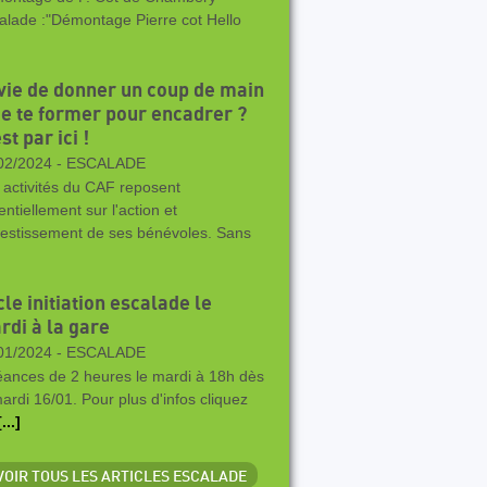
alade :"Démontage Pierre cot Hello
vie de donner un coup de main
De te former pour encadrer ?
st par ici !
02/2024 -
ESCALADE
 activités du CAF reposent
entiellement sur l'action et
nvestissement de ses bénévoles. Sans
le initiation escalade le
rdi à la gare
01/2024 -
ESCALADE
éances de 2 heures le mardi à 18h dès
mardi 16/01. Pour plus d'infos cliquez
[...]
 VOIR TOUS LES ARTICLES ESCALADE