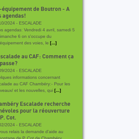
-équipement de Boutron - A
s agendas!
10/2024 -
ESCALADE
os agendas: Vendredi 4 avril, samedi 5
dimanche 6 on s'occupe du
équipement des voies, le
[...]
escalade au CAF: Comment ça
 passe?
09/2024 -
ESCALADE
lques informations concernant
scalade au CAF Chambéry:- Pour les
veaux/ et les nouvelles, qui
[...]
ambéry Escalade recherche
névoles pour la réouverture
P. Cot.
02/2024 -
ESCALADE
vous relais la demande d'aide au
ontage de P. Cot de Chambéry