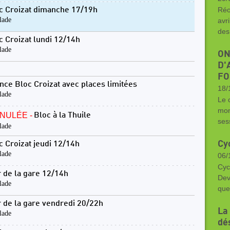
Réo
c Croizat dimanche 17/19h
lade
avr
des
c Croizat lundi 12/14h
lade
ON
D'
FO
nce Bloc Croizat avec places limitées
18/
lade
Le 
mon
NULÉE -
Bloc à la Thuile
ses
lade
Cy
c Croizat jeudi 12/14h
lade
06/
Cyc
 de la gare 12/14h
Dev
lade
que
 de la gare vendredi 20/22h
La
lade
dé