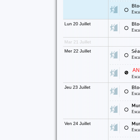
Blo
⚪
Esca
Lun 20 Juillet
Blo
⚪
Esca
Mar 21 Juillet
Mer 22 Juillet
Séa
⚪
Esca
AN
🚫
Esca
Jeu 23 Juillet
Blo
⚪
Esca
Mur
⚪
Esca
Ven 24 Juillet
Mur
⚪
Esca