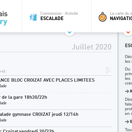
Commission - Activité
La carte du s
ESCALADE
NAVIGATI
ES
Juillet 2020
Déc
les 
Du 
-ci :
pri
le
NCE BLOC CROIZAT AVEC PLACES LIMITEES
cré
lade
>
I
 de la gare 18h30/22h
Dès
lade
fal
pro
en 
alade gymnase CROIZAT jeudi 12/14h
lade
> E
Tou
c Croizat vendredi 20/22h