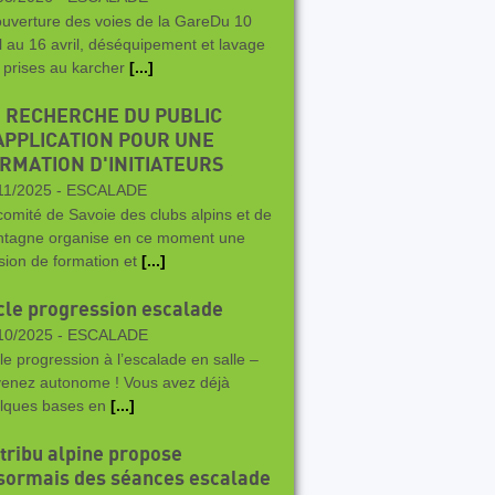
uverture des voies de la GareDu 10
il au 16 avril, déséquipement et lavage
 prises au karcher
[...]
 RECHERCHE DU PUBLIC
APPLICATION POUR UNE
RMATION D'INITIATEURS
11/2025 -
ESCALADE
comité de Savoie des clubs alpins et de
tagne organise en ce moment une
sion de formation et
[...]
cle progression escalade
10/2025 -
ESCALADE
le progression à l’escalade en salle –
enez autonome ! Vous avez déjà
lques bases en
[...]
 tribu alpine propose
sormais des séances escalade