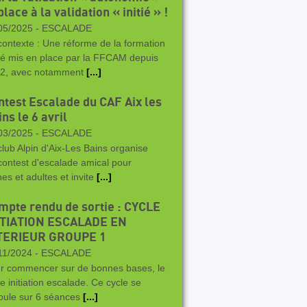
place à la validation « initié » !
05/2025 -
ESCALADE
contexte : Une réforme de la formation
té mis en place par la FFCAM depuis
2, avec notamment
[...]
ntest Escalade du CAF Aix les
ns le 6 avril
03/2025 -
ESCALADE
club Alpin d'Aix-Les Bains organise
contest d'escalade amical pour
nes et adultes et invite
[...]
mpte rendu de sortie : CYCLE
ITIATION ESCALADE EN
TERIEUR GROUPE 1
11/2024 -
ESCALADE
r commencer sur de bonnes bases, le
le initiation escalade. Ce cycle se
oule sur 6 séances
[...]