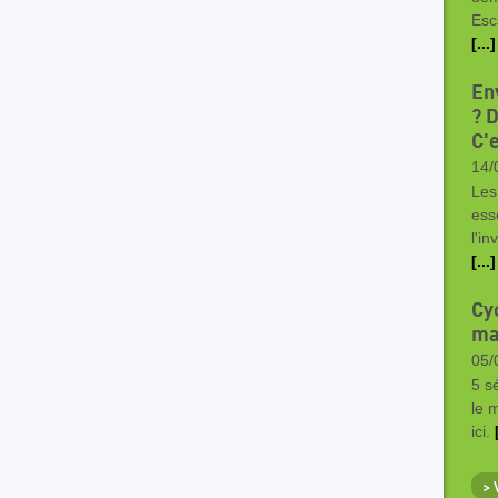
Esc
[...]
En
? 
C'e
14/
Les
ess
l'i
[...]
Cyc
ma
05/
5 s
le 
ici.
>