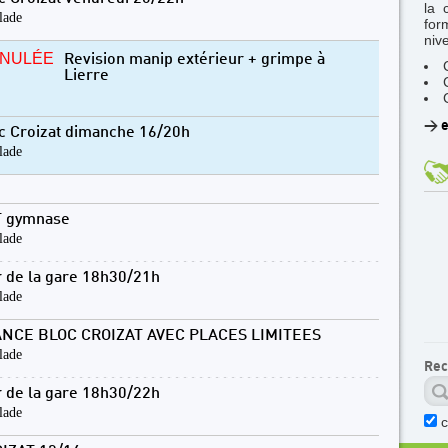
la 
lade
for
niv
NULÉE
Revision manip extérieur + grimpe à
Lierre
>
e
c Croizat dimanche 16/20h
lade
 gymnase
lade
 de la gare 18h30/21h
lade
NCE BLOC CROIZAT AVEC PLACES LIMITEES
lade
Rec
 de la gare 18h30/22h
lade
c