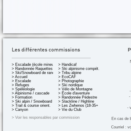
P
Les différentes commissions
> Escalade (école mineurs)
> Handicaf
> Randonnée Raquettes
> Ski alpinisme compét.
> Ski/Snowboard de rando.
> Tribu alpine
> Accueil
> EcoCAF
> Escalade
> Photographie
> Refuges
> Ski nordique
> Spéléologie
> Vélo de Montagne
-
> Alpinisme / cascade
> École d'aventure
-
> Formation
> Randonnée Pédestre
> Ski alpin / Snowboard
> Slackline / Highline
> Trail & course orient.
> Les Zwhenos (18-35+ ans)
- 
> Canyon
> Vie du Club
> Voir les responsables par commission
En cas de 
Courriel : v