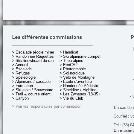
P
Les différentes commissions
> Escalade (école mineurs)
> Handicaf
> Randonnée Raquettes
> Ski alpinisme compét.
> Ski/Snowboard de rando.
> Tribu alpine
> Accueil
> EcoCAF
> Escalade
> Photographie
> Refuges
> Ski nordique
> Spéléologie
> Vélo de Montagne
-
> Alpinisme / cascade
> École d'aventure
-
> Formation
> Randonnée Pédestre
> Ski alpin / Snowboard
> Slackline / Highline
> Trail & course orient.
> Les Zwhenos (18-35+ ans)
- 
> Canyon
> Vie du Club
> Voir les responsables par commission
En cas de 
Courriel : v
Tel : (33) 0
Un maximum