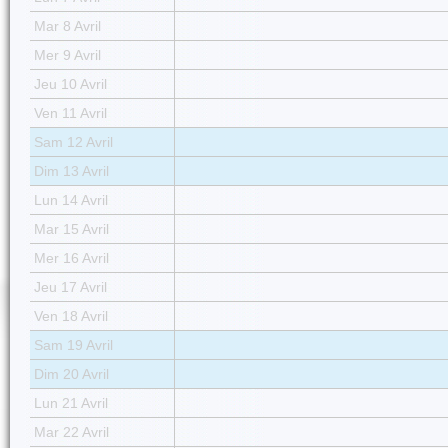
Mar 8 Avril
Mer 9 Avril
Jeu 10 Avril
Ven 11 Avril
Sam 12 Avril
Dim 13 Avril
Lun 14 Avril
Mar 15 Avril
Mer 16 Avril
Jeu 17 Avril
Ven 18 Avril
Sam 19 Avril
Dim 20 Avril
Lun 21 Avril
Mar 22 Avril