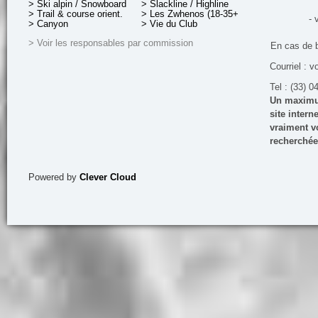
> Ski alpin / Snowboard
> Slackline / Highline
> Trail & course orient.
> Les Zwhenos (18-35+ ans)
- 
> Canyon
> Vie du Club
> Voir les responsables par commission
En cas de 
Courriel : v
Tel : (33) 0
Un maximum
site inter
vraiment vo
recherchée
Powered by
Clever Cloud