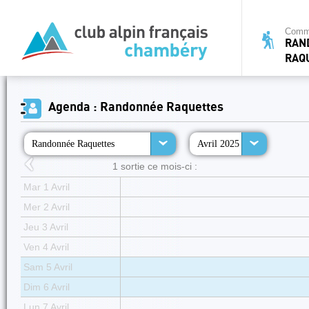
Commi
RAN
RAQ
Agenda : Randonnée Raquettes
Randonnée Raquettes
Avril 2025
1 sortie ce mois-ci :
Mar 1 Avril
Mer 2 Avril
Jeu 3 Avril
Ven 4 Avril
Sam 5 Avril
Dim 6 Avril
Lun 7 Avril