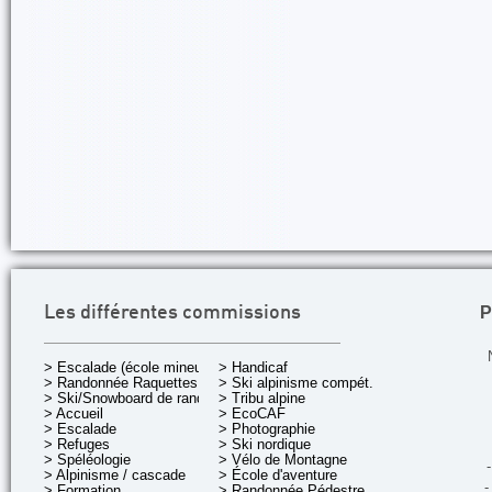
P
Les différentes commissions
> Escalade (école mineurs)
> Handicaf
> Randonnée Raquettes
> Ski alpinisme compét.
> Ski/Snowboard de rando.
> Tribu alpine
> Accueil
> EcoCAF
> Escalade
> Photographie
> Refuges
> Ski nordique
> Spéléologie
> Vélo de Montagne
-
> Alpinisme / cascade
> École d'aventure
-
> Formation
> Randonnée Pédestre