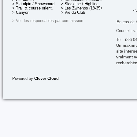
> Ski alpin / Snowboard
> Slackline / Highline
> Trail & course orient.
> Les Zwhenos (18-35+ ans)
- 
> Canyon
> Vie du Club
> Voir les responsables par commission
En cas de 
Courriel : v
Tel : (33) 0
Un maximum
site inter
vraiment vo
recherchée
Powered by
Clever Cloud