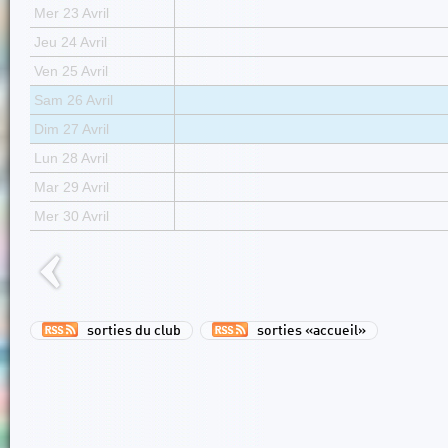
Mer 23 Avril
Jeu 24 Avril
Ven 25 Avril
Sam 26 Avril
Dim 27 Avril
Lun 28 Avril
Mar 29 Avril
Mer 30 Avril
sorties du club
sorties «accueil»