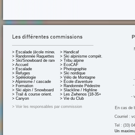
P
Les différentes commissions
> Escalade (école mineurs)
> Handicaf
> Randonnée Raquettes
> Ski alpinisme compét.
> Ski/Snowboard de rando.
> Tribu alpine
> Accueil
> EcoCAF
> Escalade
> Photographie
> Refuges
> Ski nordique
> Spéléologie
> Vélo de Montagne
-
> Alpinisme / cascade
> École d'aventure
-
> Formation
> Randonnée Pédestre
> Ski alpin / Snowboard
> Slackline / Highline
> Trail & course orient.
> Les Zwhenos (18-35+ ans)
- 
> Canyon
> Vie du Club
> Voir les responsables par commission
En cas de 
Courriel : v
Tel : (33) 0
Un maximum