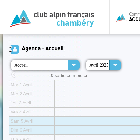
Commi
ACC
Agenda : Accueil
Accueil
Avril 2025
0 sortie ce mois-ci :
Mar 1 Avril
Mer 2 Avril
Jeu 3 Avril
Ven 4 Avril
Sam 5 Avril
Dim 6 Avril
Lun 7 Avril