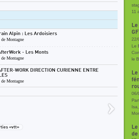
sta
11 
Le
GF
rain Alpin : Les Ardoisiers
22/
 de Montagne
Le 
AfterWork - Les Monts
Com
 de Montagne
le 
 AFTER-WORK DIRECTION CURIENNE ENTRE
Le
LES
fé
 de Montagne
rou
06/
Part
Isa
Mon
Le
ies «vtt»
de