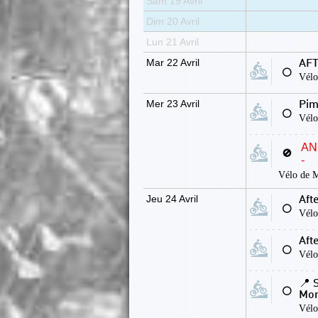
Sam 19 Avril
Dim 20 Avril
Lun 21 Avril
Mar 22 Avril
AFT
⚪
Vélo
Mer 23 Avril
Pim
⚪
Vélo
AN
🚫
-
Vélo de 
Jeu 24 Avril
Aft
⚪
Vélo
Aft
⚪
Vélo
📍 
⚪
Mon
Vélo