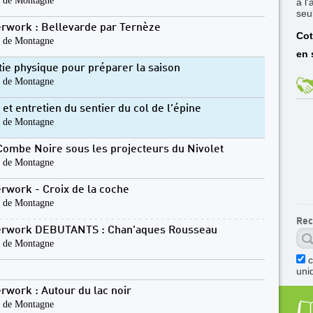
 de Montagne
à l
seu
erwork : Bellevarde par Ternèze
Cot
 de Montagne
en 
tie physique pour préparer la saison
 de Montagne
 et entretien du sentier du col de l'épine
 de Montagne
Combe Noire sous les projecteurs du Nivolet
 de Montagne
erwork - Croix de la coche
 de Montagne
Rec
erwork DEBUTANTS : Chan'aques Rousseau
 de Montagne
c
uni
erwork : Autour du lac noir
 de Montagne