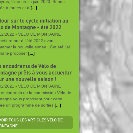
yras, filmé en fin juin 2023. Bonne
ée à toutes et à
[...]
our sur le cycle initiation au
lo de Montagne - été 2022
12/2022 -
VÉLO DE MONTAGNE
petit retour à l'été 2022 avant
ntamer la nouvelle année...Cet été j’ai
haité proposer
[...]
s encadrants de Vélo de
ntagne prêts à vous accueillir
ur une nouvelle saison !
02/2021 -
VÉLO DE MONTAGNE
 encadrants de la commission Vélo de
tagne vous proposent pour cette
ée un programme de sorties
[...]
 VOIR TOUS LES ARTICLES VÉLO DE
ONTAGNE