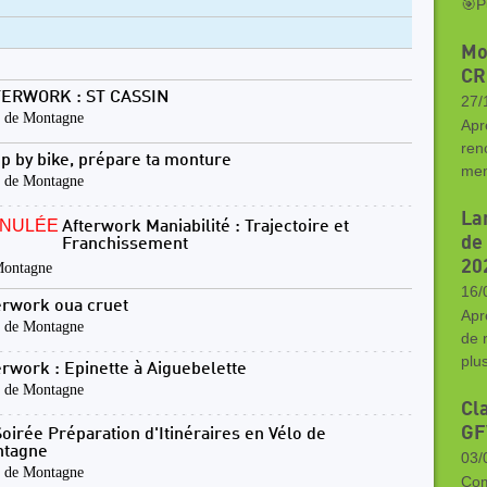
🎯P
Mo
CR
ERWORK : ST CASSIN
27/
 de Montagne
Apr
ren
p by bike, prépare ta monture
mem
 de Montagne
La
NULÉE
Afterwork Maniabilité : Trajectoire et
de
Franchissement
20
Montagne
16/
erwork oua cruet
Apr
 de Montagne
de 
plu
erwork : Epinette à Aiguebelette
 de Montagne
Cl
GF
Soirée Préparation d'Itinéraires en Vélo de
tagne
03/
 de Montagne
Com