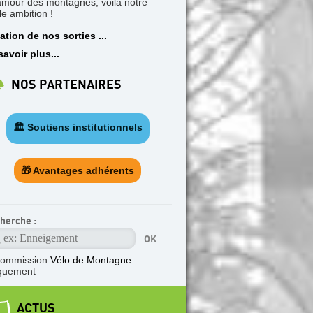
'amour des montagnes, voilà notre
le ambition !
ation de nos sorties ...
savoir plus...
NOS PARTENAIRES
🏛️ Soutiens institutionnels
🎁 Avantages adhérents
herche :
ommission
Vélo de Montagne
quement
ACTUS