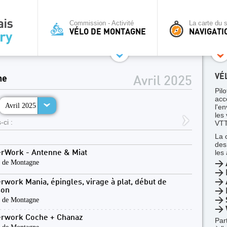
Commission - Activité
La carte du s
VÉLO DE MONTAGNE
NAVIGATI
VÉ
ne
Avril 2025
Pilo
acc
Avril 2025
l'en
les
-ci :
VTT
La 
des
les
erWork - Antenne & Miat
 de Montagne
> 
> 
> A
erwork Mania, épingles, virage à plat, début de
son
> 
 de Montagne
> 
> 
erwork Coche + Chanaz
Par