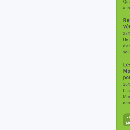
Que
ann
Ret
Vé
27/
Un 
d'e
sou
Le
Mo
po
16/
Les
Mon
ann
>
M