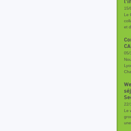
l'i
15/
Le 
col
et 
Co
CA
05/
Nou
Lyo
Cha
We
sé
Se
22/
Le 
gro
une