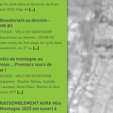
ge du cycle dans le Queyras, du 8 au
août 2025 Clap de
[...]
 Beaufortain au féminin -
VM #3
07/2025 -
VÉLO DE MONTAGNE
Beaufortain au féminin - GFVM #3
pte-rendu du 2nd stage du cycle dans
Beaufortain, du 27 au
[...]
 vélo de montagne au
minin… Premiers tours de
e !
06/2025 -
VÉLO DE MONTAGNE
icipantes : Rachel, Aloïsia, Cyrielle,
, Lauriane, Anne-Flore, Marion et Jéro
itrice VTT
[...]
 RASSEMBLEMENT AURA Vélo
 Montagne 2025 est ouvert à