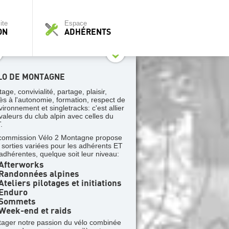
ite
Espace
ON
ADHÉRENTS
LO DE MONTAGNE
tage, convivialité, partage, plaisir,
ès à l'autonomie, formation, respect de
vironnement et singletracks: c'est allier
 valeurs du club alpin avec celles du
.
commission Vélo 2 Montagne propose
 sorties variées pour les adhérents ET
 adhérentes, quelque soit leur niveau:
Afterworks
Randonnées alpines
teliers pilotages et initiations
Enduro
Sommets
Week-end et raids
tager notre passion du vélo combinée