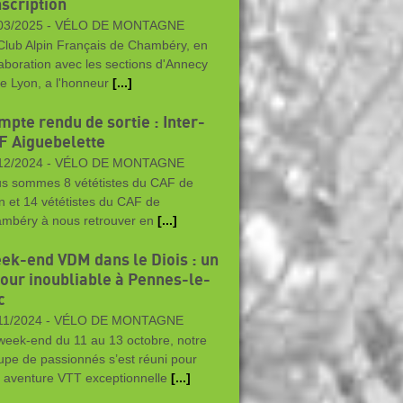
nscription
03/2025 -
VÉLO DE MONTAGNE
Club Alpin Français de Chambéry, en
laboration avec les sections d'Annecy
de Lyon, a l'honneur
[...]
mpte rendu de sortie : Inter-
F Aiguebelette
12/2024 -
VÉLO DE MONTAGNE
s sommes 8 vététistes du CAF de
n et 14 vététistes du CAF de
mbéry à nous retrouver en
[...]
ek-end VDM dans le Diois : un
jour inoubliable à Pennes-le-
c
11/2024 -
VÉLO DE MONTAGNE
week-end du 11 au 13 octobre, notre
upe de passionnés s’est réuni pour
 aventure VTT exceptionnelle
[...]