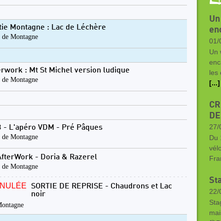
Un
tie Montagne : Lac de Léchère
en
 de Montagne
01/
Un 
enc
erwork : Mt St Michel version ludique
les
 de Montagne
[...]
CR
DE
27/
 - L'apéro VDM - Pré Pâques
 de Montagne
Du 
vél
AfterWork - Doria & Razerel
Fra
 de Montagne
Sta
NULÉE
SORTIE DE REPRISE - Chaudrons et Lac
22/
noir
Sta
Montagne
mai