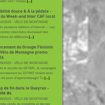
ublic visé / niveau
[...]
bilité douce & À la pédale -
 du Week-end Inter CAF local
10/2025 -
VÉLO DE MONTAGNE
ès plusieurs éditions d’Intercaf — ces
contres interclubs réunissant des
bres de différents
[...]
ncement du Groupe Féminin
 Vélo de Montagne promo
26
09/2025 -
VÉLO DE MONTAGNE
ès le succès du GFVM1, la campagne
recrutement au GFVM2 revient avec
s de jours d'apprentissage! Tu
[...]
ap de fin dans le Queyras -
VM #4
09/2025 -
VÉLO DE MONTAGNE
pte-rendu du troisième et dernier