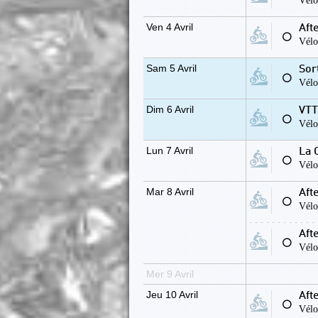
Vélo
Ven 4 Avril
Aft
⚪
Vélo
Sam 5 Avril
Sor
⚪
Vélo
Dim 6 Avril
VTT
⚪
Vélo
Lun 7 Avril
La 
⚪
Vélo
Mar 8 Avril
Aft
⚪
Vélo
Aft
⚪
Vélo
Mer 9 Avril
Jeu 10 Avril
Aft
⚪
Vélo