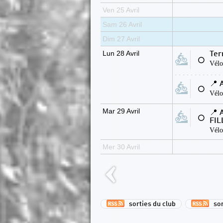
Ven 25 Avril
Sam 26 Avril
Dim 27 Avril
Lun 28 Avril
Ter
⚪
Vélo
📍 
⚪
Vélo
Mar 29 Avril
📍
⚪
FIL
Vélo
Mer 30 Avril
sorties du club
sort