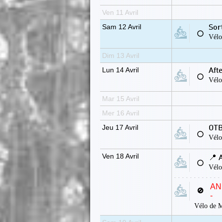
Ven 11 Avril
Sam 12 Avril
Sor
⚪
Vélo
Dim 13 Avril
Lun 14 Avril
Aft
⚪
Vélo
Mar 15 Avril
Mer 16 Avril
Jeu 17 Avril
OTB
⚪
Vélo
Ven 18 Avril
📍 
⚪
Vélo
AN
🚫
-
Vélo de 