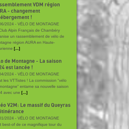
ssemblement VDM région
RA - changement
hébergement !
06/2024 -
VÉLO DE MONTAGNE
Club Alpin Français de Chambéry
anise un rassemblement de vélo de
tagne région AURA en Haute-
rienne
[...]
lo de Montagne - La saison
24 est lancée !
04/2024 -
VÉLO DE MONTAGNE
ut les VTTistes ! La commission “vélo
montagne” entame sa nouvelle saison
4 avec une
[...]
déo V2M: Le massif du Queyras
 itinérance
01/2024 -
VÉLO DE MONTAGNE
it best-of de ce magnifique tour du