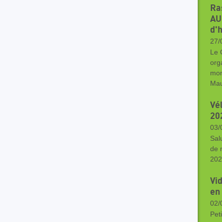
Ra
AU
d'
27/
Le 
org
mon
Mau
Vé
20
03/
Sal
de 
202
Vi
en
02/
Pet