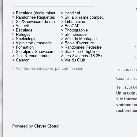
> Escalade (école mineurs)
> Handicaf
> Randonnée Raquettes
> Ski alpinisme compét.
> Ski/Snowboard de rando.
> Tribu alpine
> Accueil
> EcoCAF
> Escalade
> Photographie
> Refuges
> Ski nordique
> Spéléologie
> Vélo de Montagne
-
> Alpinisme / cascade
> École d'aventure
-
> Formation
> Randonnée Pédestre
> Ski alpin / Snowboard
> Slackline / Highline
> Trail & course orient.
> Les Zwhenos (18-35+ ans)
- 
> Canyon
> Vie du Club
> Voir les responsables par commission
En cas de 
Courriel : v
Tel : (33) 0
Un maximum
site inter
vraiment vo
recherchée
Powered by
Clever Cloud