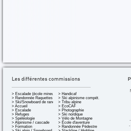
P
Les différentes commissions
> Escalade (école mineurs)
> Handicaf
> Randonnée Raquettes
> Ski alpinisme compét.
> Ski/Snowboard de rando.
> Tribu alpine
> Accueil
> EcoCAF
> Escalade
> Photographie
> Refuges
> Ski nordique
> Spéléologie
> Vélo de Montagne
-
> Alpinisme / cascade
> École d'aventure
-
> Formation
> Randonnée Pédestre
> Ski alpin / Snowboard
> Slackline / Highline