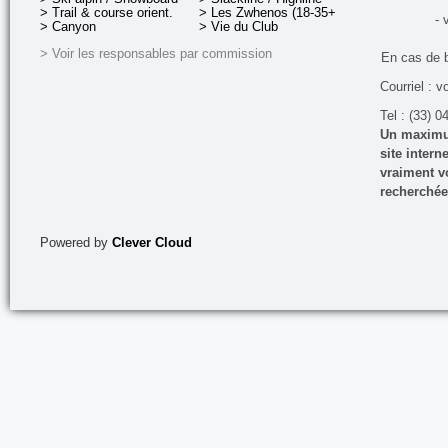
> Trail & course orient.
> Les Zwhenos (18-35+ ans)
- 
> Canyon
> Vie du Club
> Voir les responsables par commission
En cas de 
Courriel : v
Tel : (33) 0
Un maximum
site inter
vraiment vo
recherchée
Powered by
Clever Cloud