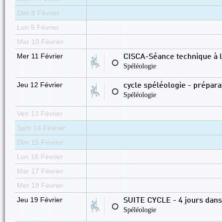
Dim 8 Février
Lun 9 Février
Mar 10 Février
Mer 11 Février
CISCA-Séance technique à l
⚪
Spéléologie
Jeu 12 Février
cycle spéléologie - préparati
⚪
Spéléologie
Ven 13 Février
Sam 14 Février
Dim 15 Février
Lun 16 Février
Mar 17 Février
Mer 18 Février
Jeu 19 Février
SUITE CYCLE - 4 jours dans
⚪
Spéléologie