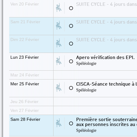
Ven 20 Février
SUITE CYCLE - 4 jours dans
⚪
Sam 21 Février
SUITE CYCLE - 4 jours dans
⚪
Dim 22 Février
SUITE CYCLE - 4 jours dans
⚪
Lun 23 Février
Apero vérification des EPI.
⚪
Spéléologie
Mar 24 Février
Mer 25 Février
CISCA-Séance technique à l
⚪
Spéléologie
Jeu 26 Février
Ven 27 Février
Sam 28 Février
Première sortie souterrain
⚪
aux personnes inscrites au 
Spéléologie