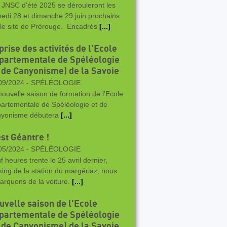
 JNSC d'été 2025 se dérouleront les
edi 28 et dimanche 29 juin prochains
 le site de Prérouge. Encadrés
[...]
rise des activités de l'Ecole
partementale de Spéléologie
t de Canyonisme) de la Savoie
09/2024 -
SPÉLÉOLOGIE
nouvelle saison de formation de l'Ecole
artementale de Spéléologie et de
yonisme débutera
[...]
est Géantre !
05/2024 -
SPÉLÉOLOGIE
f heures trente le 25 avril dernier,
king de la station du margériaz, nous
arquons de la voiture.
[...]
uvelle saison de l'Ecole
partementale de Spéléologie
t de Canyonisme) de la Savoie