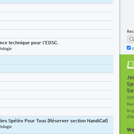
Rec
nce technique pour l'EDSC.
c
éologie
Jo
Sp
Sa
10/
Ren
la 
d'A
ties Spélèo Pour Tous (Réserver section HandiCaf)
éologie
We