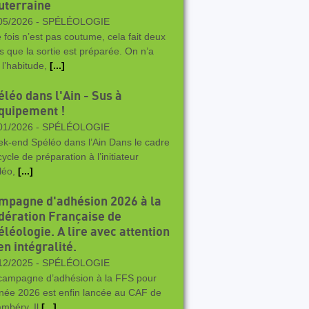
uterraine
05/2026 -
SPÉLÉOLOGIE
 fois n’est pas coutume, cela fait deux
s que la sortie est préparée. On n’a
 l’habitude,
[...]
éléo dans l'Ain - Sus à
équipement !
01/2026 -
SPÉLÉOLOGIE
k-end Spéléo dans l’Ain Dans le cadre
ycle de préparation à l’initiateur
léo,
[...]
mpagne d'adhésion 2026 à la
dération Française de
léologie. A lire avec attention
en intégralité.
12/2025 -
SPÉLÉOLOGIE
campagne d’adhésion à la FFS pour
nnée 2026 est enfin lancée au CAF de
mbéry. Il
[...]