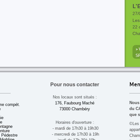
L'
27/
Les
22 
Cha
>
S
Pour nous contacter
Men
Nos locaux sont situés :
Nous 
176, Faubourg Maché
sme compét.
du CA
e
73000 Chambéry
que s
ie
ue
Horaires d'ouverture :
©Les 
ontagne
- mardi de 17h30 à 19h30
appa
enture
- mercredi de 17h30 à 19h
 Pédestre
Chamb
 Highline