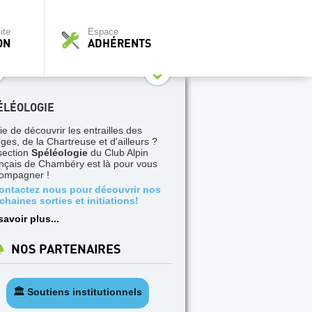
ite
Espace
ON
ADHÉRENTS
ÉLÉOLOGIE
ie de découvrir les entrailles des
ges, de la Chartreuse et d'ailleurs ?
section
Spéléologie
du Club Alpin
nçais de Chambéry est là pour vous
ompagner !
ontactez nous pour découvrir nos
chaines sorties et initiations!
savoir plus...
NOS PARTENAIRES
🏛️ Soutiens institutionnels