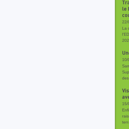
Tr
le
co
22/
La 
l'E
202
Une
10/
Sam
Sup
des
Vis
av
15/
Enf
rai
ter