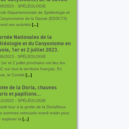
09/2023 -
SPÉLÉOLOGIE
cole Départementale de Spéléologie et
Canyonnisme de la Savoie (EDSC73)
rend ses activités
[...]
urnée Nationales de la
éléologie et du Canyonisme en
oie, 1er et 2 juillet 2023.
06/2023 -
SPÉLÉOLOGIE
1er et 2 juillet prochains ont lieu les
 sur tout le territoire français. En
oie, le Comité
[...]
otte de la Doria, chauves
ris et papillons...
12/2022 -
SPÉLÉOLOGIE
petit tour à la grotte de la DoriaNous
s sommes retrouvés mardi matin pour
r explorer la
[...]