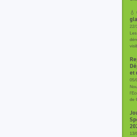
💧
gl
22/
Les
dér
vis
Rep
Dé
et
05/
Nou
l'E
de 
Jo
Sp
202
13/