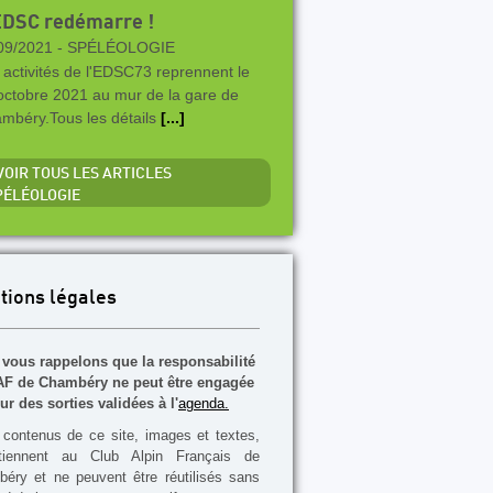
EDSC redémarre !
09/2021 -
SPÉLÉOLOGIE
 activités de l'EDSC73 reprennent le
octobre 2021 au mur de la gare de
mbéry.Tous les détails
[...]
 VOIR TOUS LES ARTICLES
PÉLÉOLOGIE
tions légales
vous rappelons que la responsabilité
F de Chambéry ne peut être engagée
ur des sorties validées à l'
agenda.
contenus de ce site, images et textes,
rtiennent au Club Alpin Français de
éry et ne peuvent être réutilisés sans