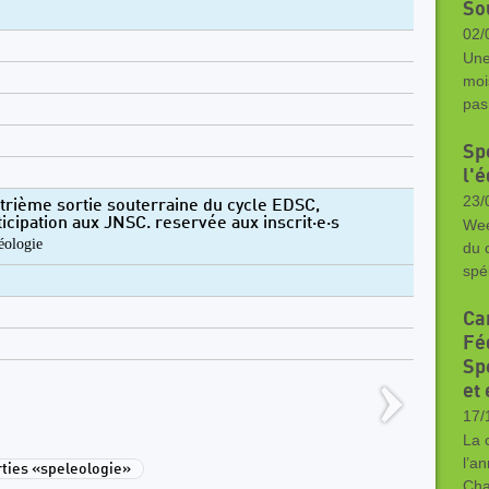
So
02/
Une
moi
pas
Sp
l'
23/
trième sortie souterraine du cycle EDSC,
ticipation aux JNSC. reservée aux inscrit·e·s
Wee
éologie
du c
spé
Ca
Fé
Spé
et 
17/
La 
l’a
ties «speleologie»
Cha