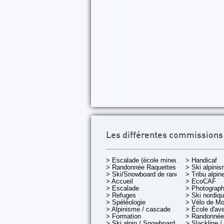
Les différentes commissions
> Escalade (école mineurs)
> Handicaf
> Randonnée Raquettes
> Ski alpini
> Ski/Snowboard de rando.
> Tribu alpin
> Accueil
> EcoCAF
> Escalade
> Photograph
> Refuges
> Ski nordiq
> Spéléologie
> Vélo de M
> Alpinisme / cascade
> École d'av
> Formation
> Randonnée
> Ski alpin / Snowboard
> Slackline /