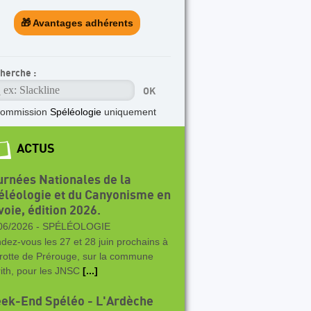
🎁 Avantages adhérents
herche :
ommission
Spéléologie
uniquement
ACTUS
urnées Nationales de la
éléologie et du Canyonisme en
voie, édition 2026.
06/2026 -
SPÉLÉOLOGIE
dez-vous les 27 et 28 juin prochains à
grotte de Prérouge, sur la commune
rith, pour les JNSC
[...]
ek-End Spéléo - L'Ardèche