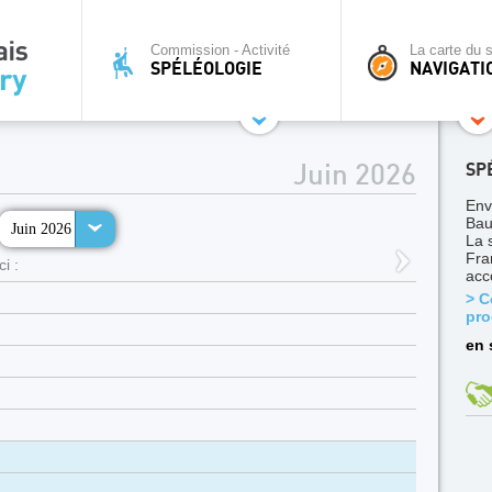
Commission - Activité
La carte du s
SPÉLÉOLOGIE
NAVIGATI
SP
Juin 2026
Env
Bau
Juin 2026
La 
Fra
i :
acc
> C
pro
en 