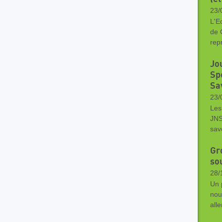
23/
L'E
de 
rep
Jo
Sp
Sav
23/
Les 
JNSC
sav
Gr
sou
28/
Un 
nou
alle