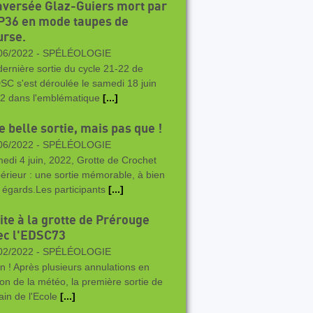
aversée Glaz-Guiers mort par
 P36 en mode taupes de
urse.
06/2022 -
SPÉLÉOLOGIE
dernière sortie du cycle 21-22 de
DSC s'est déroulée le samedi 18 juin
2 dans l'emblématique
[...]
 belle sortie, mais pas que !
06/2022 -
SPÉLÉOLOGIE
edi 4 juin, 2022, Grotte de Crochet
érieur : une sortie mémorable, à bien
 égards.Les participants
[...]
ite à la grotte de Prérouge
ec l'EDSC73
02/2022 -
SPÉLÉOLOGIE
in ! Après plusieurs annulations en
son de la météo, la première sortie de
rain de l'Ecole
[...]