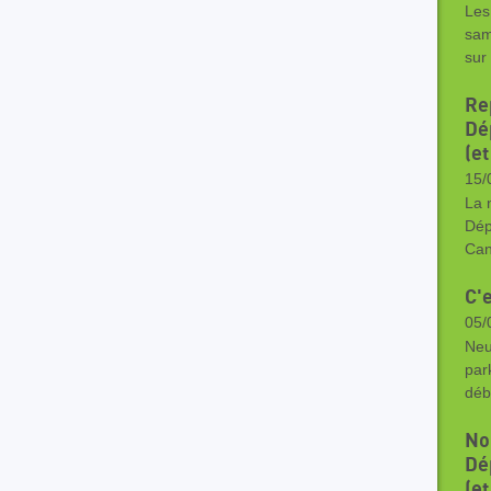
Les
sam
sur
Rep
Dé
(e
15/
La 
Dép
Can
C'
05/
Neu
par
déb
No
Dé
(e