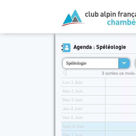
Agenda : Spéléologie
Spéléologie
3 sorties ce mois-c
Lun 1 Juin
Mar 2 Juin
Mer 3 Juin
Jeu 4 Juin
Ven 5 Juin
Sam 6 Juin
Dim 7 Juin