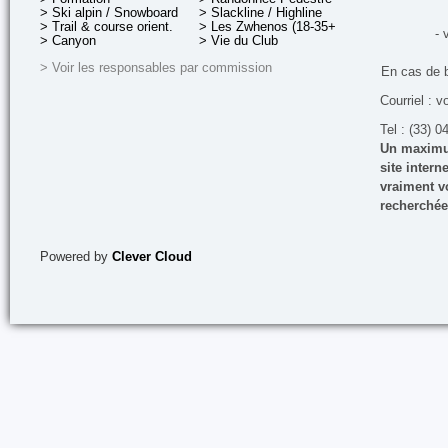
> Ski alpin / Snowboard
> Slackline / Highline
> Trail & course orient.
> Les Zwhenos (18-35+ ans)
- 
> Canyon
> Vie du Club
> Voir les responsables par commission
En cas de 
Courriel : v
Tel : (33) 0
Un maximum
site inter
vraiment vo
recherchée
Powered by
Clever Cloud