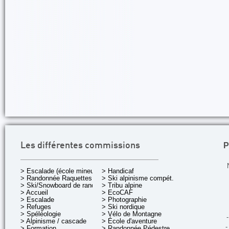
P
Les différentes commissions
> Escalade (école mineurs)
> Handicaf
> Randonnée Raquettes
> Ski alpinisme compét.
> Ski/Snowboard de rando.
> Tribu alpine
> Accueil
> EcoCAF
> Escalade
> Photographie
> Refuges
> Ski nordique
> Spéléologie
> Vélo de Montagne
-
> Alpinisme / cascade
> École d'aventure
-
> Formation
> Randonnée Pédestre