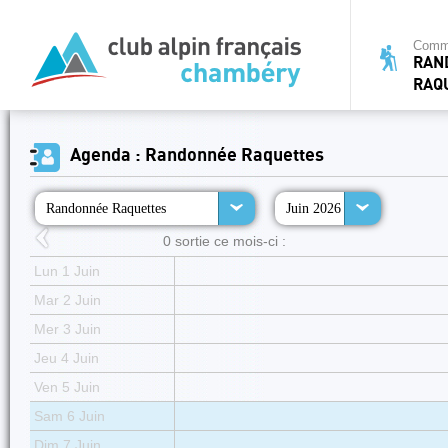
Commi
RAN
RAQ
Agenda : Randonnée Raquettes
Randonnée Raquettes
Juin 2026
0 sortie ce mois-ci :
Lun 1 Juin
Mar 2 Juin
Mer 3 Juin
Jeu 4 Juin
Ven 5 Juin
Sam 6 Juin
Dim 7 Juin