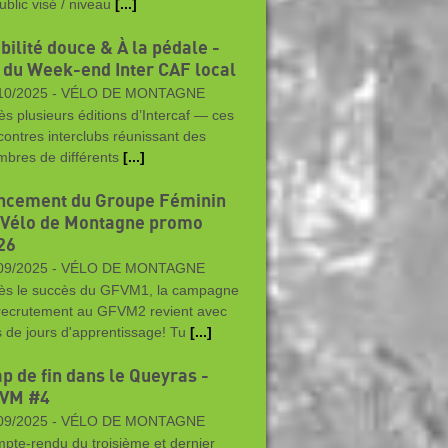
ublic visé / niveau
[...]
bilité douce & À la pédale -
 du Week-end Inter CAF local
10/2025 -
VÉLO DE MONTAGNE
ès plusieurs éditions d’Intercaf — ces
contres interclubs réunissant des
bres de différents
[...]
ncement du Groupe Féminin
 Vélo de Montagne promo
26
09/2025 -
VÉLO DE MONTAGNE
ès le succès du GFVM1, la campagne
recrutement au GFVM2 revient avec
s de jours d'apprentissage! Tu
[...]
ap de fin dans le Queyras -
VM #4
09/2025 -
VÉLO DE MONTAGNE
pte-rendu du troisième et dernier