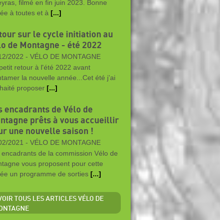
yras, filmé en fin juin 2023. Bonne
ée à toutes et à
[...]
our sur le cycle initiation au
lo de Montagne - été 2022
12/2022 -
VÉLO DE MONTAGNE
petit retour à l'été 2022 avant
ntamer la nouvelle année...Cet été j’ai
haité proposer
[...]
s encadrants de Vélo de
ntagne prêts à vous accueillir
ur une nouvelle saison !
02/2021 -
VÉLO DE MONTAGNE
 encadrants de la commission Vélo de
tagne vous proposent pour cette
ée un programme de sorties
[...]
 VOIR TOUS LES ARTICLES VÉLO DE
ONTAGNE