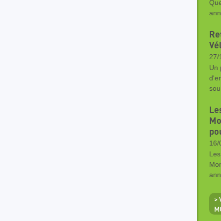
Que
ann
Ret
Vé
27/
Un 
d'e
sou
Le
Mo
po
16/
Les
Mon
ann
>
M