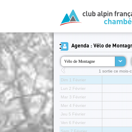
Agenda : Vélo de Montag
Vélo de Montagne
1 sortie ce mois-ci
Dim 1 Février
Lun 2 Février
Mar 3 Février
Mer 4 Février
Jeu 5 Février
Ven 6 Février
Sam 7 Février