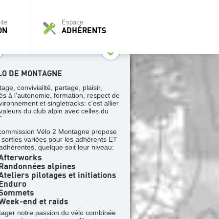
ite
Espace
ON
ADHÉRENTS
LO DE MONTAGNE
tage, convivialité, partage, plaisir,
ès à l'autonomie, formation, respect de
vironnement et singletracks: c'est allier
 valeurs du club alpin avec celles du
.
commission Vélo 2 Montagne propose
 sorties variées pour les adhérents ET
 adhérentes, quelque soit leur niveau:
Afterworks
Randonnées alpines
teliers pilotages et initiations
Enduro
Sommets
Week-end et raids
tager notre passion du vélo combinée