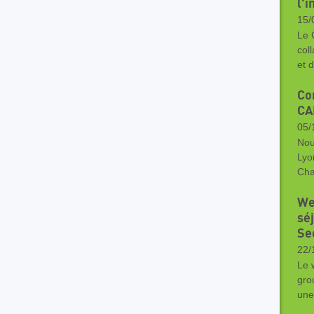
l'i
15/
Le 
col
et 
Co
CA
05/
Nou
Lyo
Cha
We
sé
Se
22/
Le 
gro
une