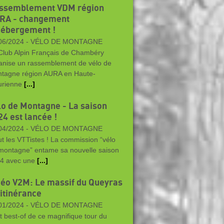
ssemblement VDM région
RA - changement
hébergement !
06/2024 -
VÉLO DE MONTAGNE
Club Alpin Français de Chambéry
anise un rassemblement de vélo de
tagne région AURA en Haute-
rienne
[...]
lo de Montagne - La saison
24 est lancée !
04/2024 -
VÉLO DE MONTAGNE
ut les VTTistes ! La commission “vélo
montagne” entame sa nouvelle saison
4 avec une
[...]
déo V2M: Le massif du Queyras
 itinérance
01/2024 -
VÉLO DE MONTAGNE
it best-of de ce magnifique tour du