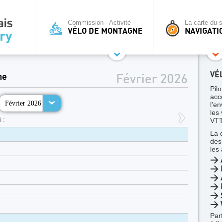
Commission - Activité
La carte du s
VÉLO DE MONTAGNE
NAVIGATI
VÉ
ne
Février 2026
Pilo
acc
Février 2026
l'en
les
 :
VTT
La 
des
les
> 
> 
> A
> 
> 
> 
Par