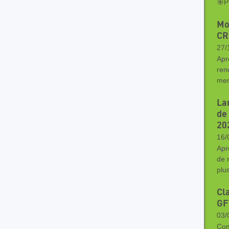
🎯P
Mo
CR
27/
Apr
ren
mem
La
de
20
16/
Apr
de 
plu
Cl
GF
03/
Com