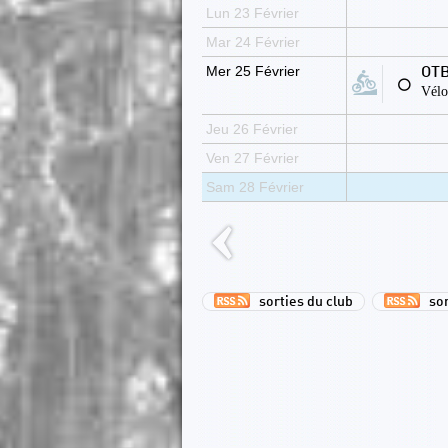
Lun 23 Février
Mar 24 Février
Mer 25 Février
OTB
⚪
Vélo
Jeu 26 Février
Ven 27 Février
Sam 28 Février
sorties du club
sort