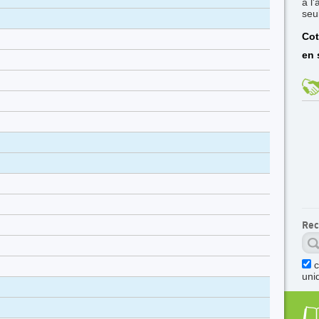
à l
seu
Cot
en 
Rec
c
uni