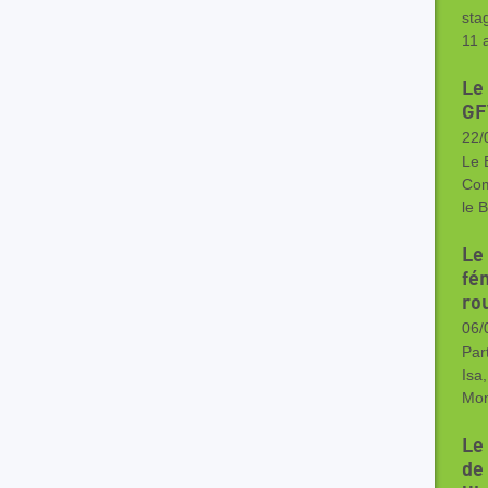
sta
11 
Le
GF
22/
Le 
Com
le 
Le
fé
rou
06/
Part
Isa
Mon
Le
de