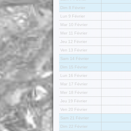
Dim 8 Février
Lun 9 Février
Mar 10 Février
Mer 11 Février
Jeu 12 Février
Ven 13 Février
Sam 14 Février
Dim 15 Février
Lun 16 Février
Mar 17 Février
Mer 18 Février
Jeu 19 Février
Ven 20 Février
Sam 21 Février
Dim 22 Février