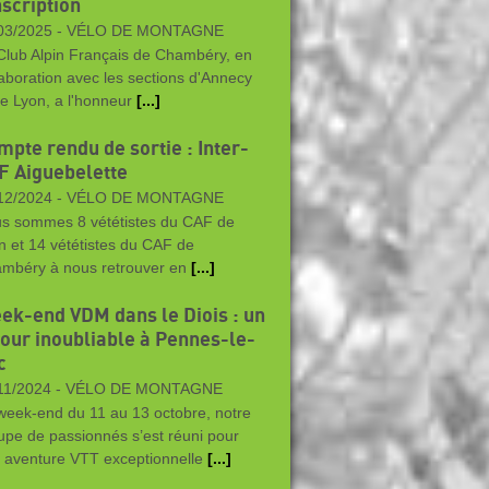
nscription
03/2025 -
VÉLO DE MONTAGNE
Club Alpin Français de Chambéry, en
laboration avec les sections d'Annecy
de Lyon, a l'honneur
[...]
mpte rendu de sortie : Inter-
F Aiguebelette
12/2024 -
VÉLO DE MONTAGNE
s sommes 8 vététistes du CAF de
n et 14 vététistes du CAF de
mbéry à nous retrouver en
[...]
ek-end VDM dans le Diois : un
jour inoubliable à Pennes-le-
c
11/2024 -
VÉLO DE MONTAGNE
week-end du 11 au 13 octobre, notre
upe de passionnés s’est réuni pour
 aventure VTT exceptionnelle
[...]