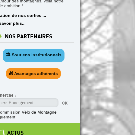
'amour des montagnes, voilà notre
le ambition !
ation de nos sorties ...
savoir plus...
NOS PARTENAIRES
🏛️ Soutiens institutionnels
🎁 Avantages adhérents
herche :
ommission
Vélo de Montagne
quement
ACTUS