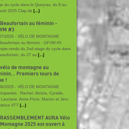
ge du cycle dans le Queyras, du 8 au
août 2025 Clap de
[...]
 Beaufortain au féminin -
VM #3
07/2025 -
VÉLO DE MONTAGNE
Beaufortain au féminin - GFVM #3
pte-rendu du 2nd stage du cycle dans
Beaufortain, du 27 au
[...]
 vélo de montagne au
minin… Premiers tours de
e !
06/2025 -
VÉLO DE MONTAGNE
icipantes : Rachel, Aloïsia, Cyrielle,
, Lauriane, Anne-Flore, Marion et Jéro
itrice VTT
[...]
 RASSEMBLEMENT AURA Vélo
 Montagne 2025 est ouvert à