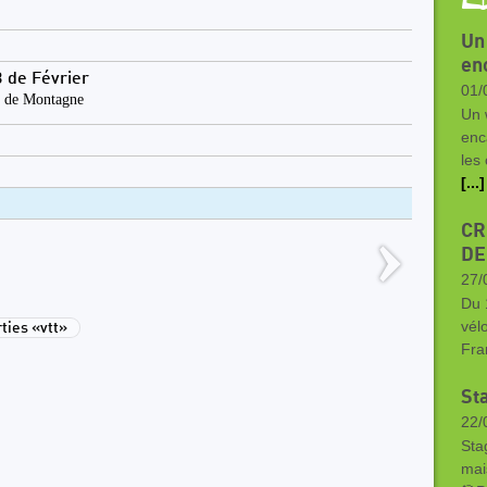
Un
en
 de Février
01/
 de Montagne
Un 
enc
les
[...]
CR
DE
27/
Du 
vél
ies «vtt»
Fra
Sta
22/
Sta
mai