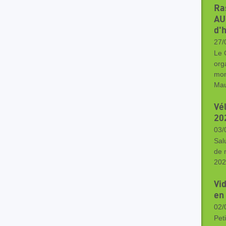
Ra
AU
d'
27/
Le 
org
mon
Mau
Vé
20
03/
Sal
de 
202
Vi
en
02/
Pet