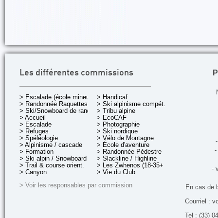
P
Les différentes commissions
> Escalade (école mineurs)
> Handicaf
> Randonnée Raquettes
> Ski alpinisme compét.
> Ski/Snowboard de rando.
> Tribu alpine
> Accueil
> EcoCAF
> Escalade
> Photographie
> Refuges
> Ski nordique
> Spéléologie
> Vélo de Montagne
-
> Alpinisme / cascade
> École d'aventure
-
> Formation
> Randonnée Pédestre
> Ski alpin / Snowboard
> Slackline / Highline
> Trail & course orient.
> Les Zwhenos (18-35+ ans)
- 
> Canyon
> Vie du Club
> Voir les responsables par commission
En cas de 
Courriel : v
Tel : (33) 0