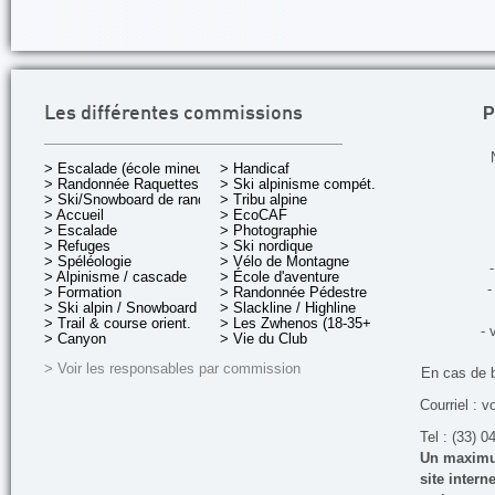
P
Les différentes commissions
> Escalade (école mineurs)
> Handicaf
> Randonnée Raquettes
> Ski alpinisme compét.
> Ski/Snowboard de rando.
> Tribu alpine
> Accueil
> EcoCAF
> Escalade
> Photographie
> Refuges
> Ski nordique
> Spéléologie
> Vélo de Montagne
-
> Alpinisme / cascade
> École d'aventure
-
> Formation
> Randonnée Pédestre
> Ski alpin / Snowboard
> Slackline / Highline
> Trail & course orient.
> Les Zwhenos (18-35+ ans)
- 
> Canyon
> Vie du Club
> Voir les responsables par commission
En cas de 
Courriel : v
Tel : (33) 0
Un maximum
site inter