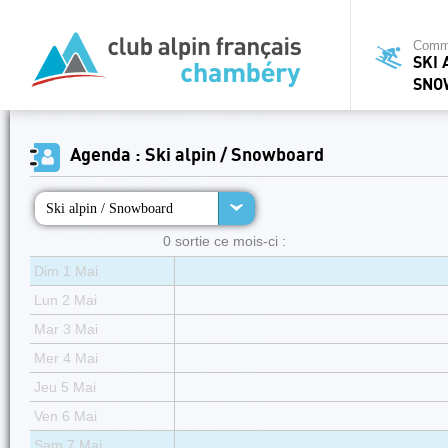
Commi
SKI 
SNO
Agenda : Ski alpin / Snowboard
Ski alpin / Snowboard
0 sortie ce mois-ci :
Dim 1 Mai
Lun 2 Mai
Mar 3 Mai
Mer 4 Mai
Jeu 5 Mai
Ven 6 Mai
Sam 7 Mai