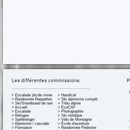
P
Les différentes commissions
> Escalade (école mineurs)
> Handicaf
> Randonnée Raquettes
> Ski alpinisme compét.
> Ski/Snowboard de rando.
> Tribu alpine
> Accueil
> EcoCAF
> Escalade
> Photographie
> Refuges
> Ski nordique
> Spéléologie
> Vélo de Montagne
-
> Alpinisme / cascade
> École d'aventure
-
> Formation
> Randonnée Pédestre