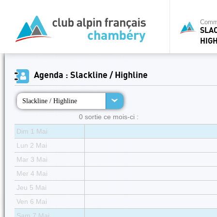
Commi
SLAC
HIG
Agenda : Slackline / Highline
Slackline / Highline
0 sortie ce mois-ci :
Dim 1 Mai
Lun 2 Mai
Mar 3 Mai
Mer 4 Mai
Jeu 5 Mai
Ven 6 Mai
Sam 7 Mai