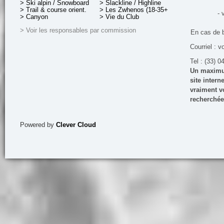
> Ski alpin / Snowboard
> Slackline / Highline
> Trail & course orient.
> Les Zwhenos (18-35+ ans)
- 
> Canyon
> Vie du Club
> Voir les responsables par commission
En cas de 
Courriel : v
Tel : (33) 0
Un maximum
site inter
vraiment vo
recherchée
Powered by
Clever Cloud