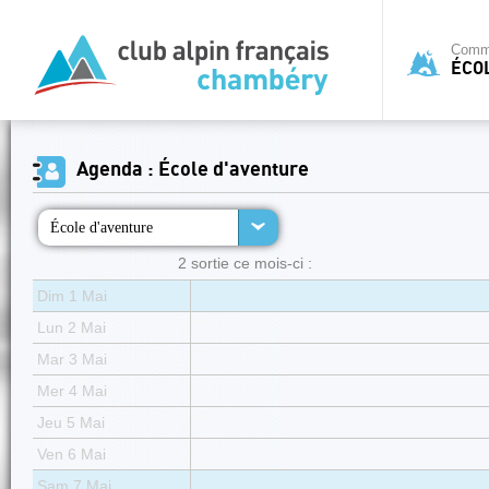
Commi
ÉCO
Agenda : École d'aventure
École d'aventure
2 sortie ce mois-ci :
Dim 1 Mai
Lun 2 Mai
Mar 3 Mai
Mer 4 Mai
Jeu 5 Mai
Ven 6 Mai
Sam 7 Mai