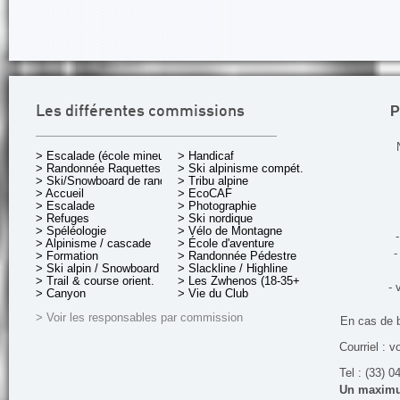
P
Les différentes commissions
> Escalade (école mineurs)
> Handicaf
> Randonnée Raquettes
> Ski alpinisme compét.
> Ski/Snowboard de rando.
> Tribu alpine
> Accueil
> EcoCAF
> Escalade
> Photographie
> Refuges
> Ski nordique
> Spéléologie
> Vélo de Montagne
-
> Alpinisme / cascade
> École d'aventure
-
> Formation
> Randonnée Pédestre
> Ski alpin / Snowboard
> Slackline / Highline
> Trail & course orient.
> Les Zwhenos (18-35+ ans)
- 
> Canyon
> Vie du Club
> Voir les responsables par commission
En cas de 
Courriel : v
Tel : (33) 0
Un maximum