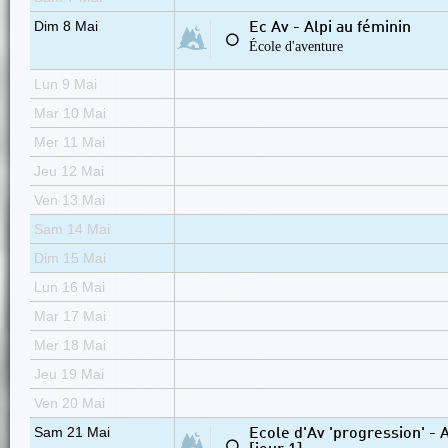
Dim 8 Mai
Ec Av - Alpi au féminin
⚪
École d'aventure
Lun 9 Mai
Mar 10 Mai
Mer 11 Mai
Jeu 12 Mai
Ven 13 Mai
Sam 14 Mai
Dim 15 Mai
Lun 16 Mai
Mar 17 Mai
Mer 18 Mai
Jeu 19 Mai
Ven 20 Mai
Sam 21 Mai
Ecole d'Av 'progression' - 
⚪