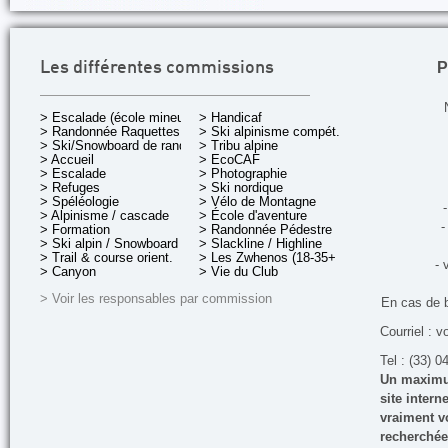
P
Les différentes commissions
> Escalade (école mineurs)
> Handicaf
> Randonnée Raquettes
> Ski alpinisme compét.
> Ski/Snowboard de rando.
> Tribu alpine
> Accueil
> EcoCAF
> Escalade
> Photographie
> Refuges
> Ski nordique
> Spéléologie
> Vélo de Montagne
-
> Alpinisme / cascade
> École d'aventure
-
> Formation
> Randonnée Pédestre
> Ski alpin / Snowboard
> Slackline / Highline
> Trail & course orient.
> Les Zwhenos (18-35+ ans)
- 
> Canyon
> Vie du Club
> Voir les responsables par commission
En cas de 
Courriel : v
Tel : (33) 0
Un maximum
site inter
vraiment vo
recherchée