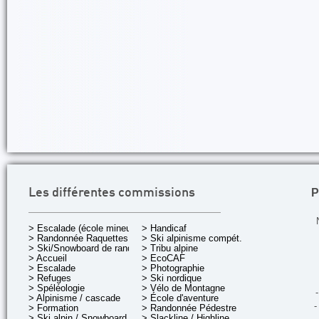
P
Les différentes commissions
> Escalade (école mineurs)
> Handicaf
> Randonnée Raquettes
> Ski alpinisme compét.
> Ski/Snowboard de rando.
> Tribu alpine
> Accueil
> EcoCAF
> Escalade
> Photographie
> Refuges
> Ski nordique
> Spéléologie
> Vélo de Montagne
-
> Alpinisme / cascade
> École d'aventure
-
> Formation
> Randonnée Pédestre
> Ski alpin / Snowboard
> Slackline / Highline