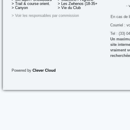
> Trail & course orient.
> Les Zwhenos (18-35+ ans)
- 
> Canyon
> Vie du Club
> Voir les responsables par commission
En cas de 
Courriel : v
Tel : (33) 0
Un maximum
site inter
vraiment vo
recherchée
Powered by
Clever Cloud