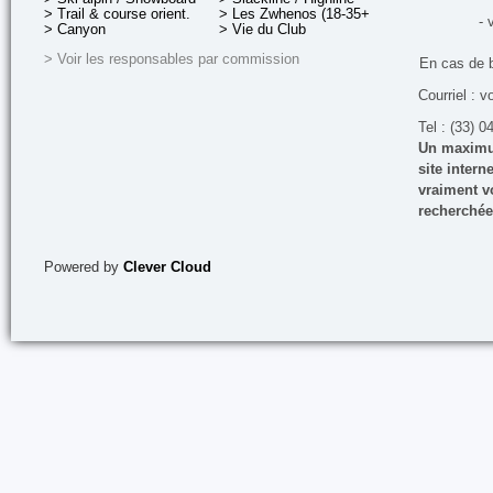
> Trail & course orient.
> Les Zwhenos (18-35+ ans)
- 
> Canyon
> Vie du Club
> Voir les responsables par commission
En cas de 
Courriel : v
Tel : (33) 0
Un maximum
site inter
vraiment vo
recherchée
Powered by
Clever Cloud