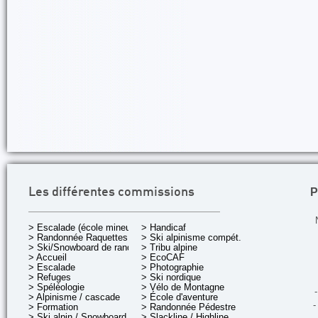
P
Les différentes commissions
> Escalade (école mineurs)
> Handicaf
> Randonnée Raquettes
> Ski alpinisme compét.
> Ski/Snowboard de rando.
> Tribu alpine
> Accueil
> EcoCAF
> Escalade
> Photographie
> Refuges
> Ski nordique
> Spéléologie
> Vélo de Montagne
-
> Alpinisme / cascade
> École d'aventure
-
> Formation
> Randonnée Pédestre
> Ski alpin / Snowboard
> Slackline / Highline