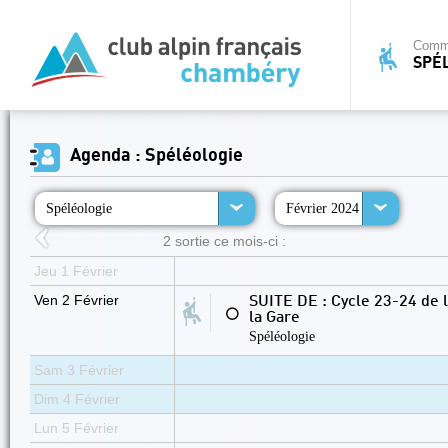
Commi
SPÉ
Agenda : Spéléologie
Spéléologie
Février 2024
2 sortie ce mois-ci :
Jeu 1 Février
Ven 2 Février
SUITE DE : Cycle 23-24 de 
⚪
la Gare
Spéléologie
Sam 3 Février
Dim 4 Février
Lun 5 Février