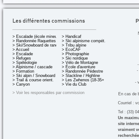
P
Les différentes commissions
> Escalade (école mineurs)
> Handicaf
> Randonnée Raquettes
> Ski alpinisme compét.
> Ski/Snowboard de rando.
> Tribu alpine
> Accueil
> EcoCAF
> Escalade
> Photographie
> Refuges
> Ski nordique
> Spéléologie
> Vélo de Montagne
-
> Alpinisme / cascade
> École d'aventure
-
> Formation
> Randonnée Pédestre
> Ski alpin / Snowboard
> Slackline / Highline
> Trail & course orient.
> Les Zwhenos (18-35+ ans)
- 
> Canyon
> Vie du Club
> Voir les responsables par commission
En cas de 
Courriel : v
Tel : (33) 0
Un maximum
site inter
vraiment vo
recherchée