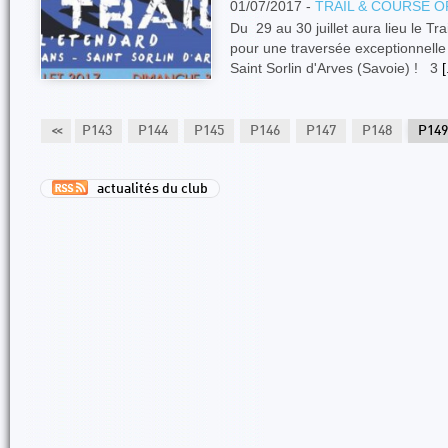
01/07/2017 -
TRAIL & COURSE O
Du 29 au 30 juillet aura lieu le Tr
pour une traversée exceptionnelle 
Saint Sorlin d'Arves (Savoie) ! 3
[
P142
<<
P143
P144
P145
P146
P147
P148
P149
actualités du club