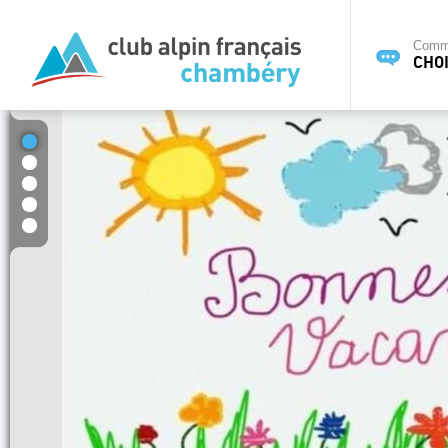
Commi
CHOI
1
2
3
4
5