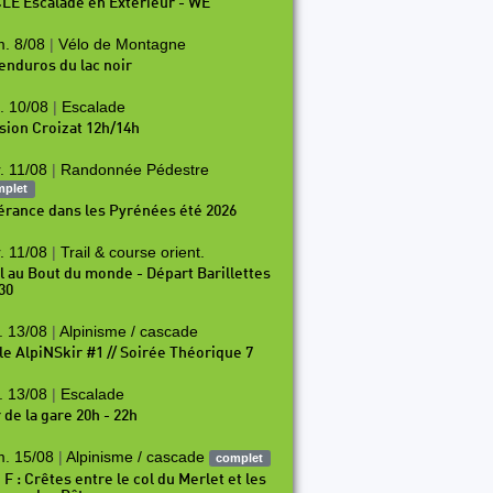
LE Escalade en Exterieur - WE
. 8/08
|
Vélo de Montagne
 enduros du lac noir
. 10/08
|
Escalade
sion Croizat 12h/14h
. 11/08
|
Randonnée Pédestre
mplet
nérance dans les Pyrénées été 2026
. 11/08
|
Trail & course orient.
il au Bout du monde - Départ Barillettes
30
. 13/08
|
Alpinisme / cascade
le AlpiNSkir #1 // Soirée Théorique 7
. 13/08
|
Escalade
 de la gare 20h - 22h
. 15/08
|
Alpinisme / cascade
complet
 F : Crêtes entre le col du Merlet et les