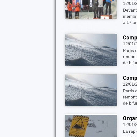
12/01/
Devant 
membre
à 17 a
Compt
12/01/
Partis 
remonto
de bifu
Compt
12/01/
Partis 
remonto
de bifu
Organ
12/01/
La rapi