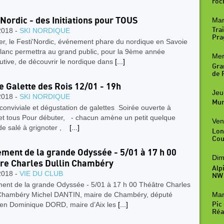
roc
Mar
'Nordic - des Initiations pour TOUS
Trai
2018 -
SKI NORDIQUE
Pra
er, le Festi'Nordic, événement phare du nordique en Savoie
lanc permettra au grand public, pour la 9ème année
Mer
tive, de découvrir le nordique dans
[...]
Gra
de R
e Galette des Rois 12/01 - 19h
Jeu
2018 -
SKI NORDIQUE
Mur
conviviale et dégustation de galettes Soirée ouverte à
 et tous Pour débuter, - chacun amène un petit quelque
Ven
de salé à grignoter ,
[...]
Lon
Cou
ment de la grande Odyssée - 5/01 à 17 h 00
Dim
re Charles Dullin Chambéry
Alp
2018 -
VIE DU CLUB
NW
ent de la grande Odyssée - 5/01 à 17 h 00 Théâtre Charles
Mar
 Chambéry Michel DANTIN, maire de Chambéry, député
en Dominique DORD, maire d’Aix les
[...]
Pic
Réal