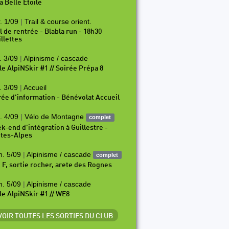
a Belle Etoile
. 1/09
|
Trail & course orient.
il de rentrée - Blabla run - 18h30
illettes
. 3/09
|
Alpinisme / cascade
le AlpiNSkir #1 // Soirée Prépa 8
. 3/09
|
Accueil
rée d'information - Bénévolat Accueil
. 4/09
|
Vélo de Montagne
complet
k-end d'intégration à Guillestre -
tes-Alpes
. 5/09
|
Alpinisme / cascade
complet
i F, sortie rocher, arete des Rognes
. 5/09
|
Alpinisme / cascade
le AlpiNSkir #1 // WE8
 VOIR TOUTES LES SORTIES DU CLUB