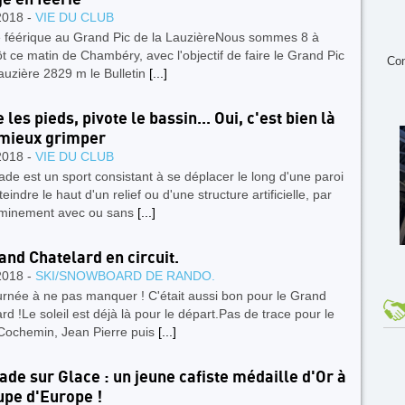
2018 -
VIE DU CLUB
 féérique au Grand Pic de la LauzièreNous sommes 8 à
tôt ce matin de Chambéry, avec l'objectif de faire le Grand Pic
Con
auzière 2829 m le Bulletin
[...]
les pieds, pivote le bassin... Oui, c'est bien là
mieux grimper
2018 -
VIE DU CLUB
ade est un sport consistant à se déplacer le long d'une paroi
teindre le haut d'un relief ou d'une structure artificielle, par
minement avec ou sans
[...]
and Chatelard en circuit.
2018 -
SKI/SNOWBOARD DE RANDO.
rnée à ne pas manquer ! C'était aussi bon pour le Grand
rd !Le soleil est déjà là pour le départ.Pas de trace pour le
 Cochemin, Jean Pierre puis
[...]
ade sur Glace : un jeune cafiste médaille d'Or à
upe d'Europe !