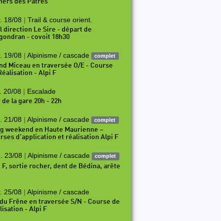
hers des Pâtres
. 18/08
|
Trail & course orient.
l direction Le Sire - départ de
gondran - covoit 18h30
. 19/08
|
Alpinisme / cascade
complet
nd Miceau en traversée O/E - Course
éalisation - Alpi F
. 20/08
|
Escalade
 de la gare 20h - 22h
. 21/08
|
Alpinisme / cascade
complet
g weekend en Haute Maurienne –
rses d’application et réalisation Alpi F
. 23/08
|
Alpinisme / cascade
complet
i F, sortie rocher, dent de Bédina, arête
. 25/08
|
Alpinisme / cascade
 du Frêne en traversée S/N - Course de
isation - Alpi F