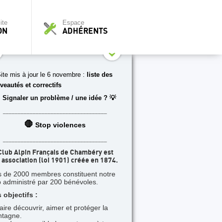
ite
Espace
ON
ADHÉRENTS
ite mis à jour le 6 novembre :
liste des
veautés et correctifs
 Signaler un problème / une idée ? 💡
___________________________________
🛑
Stop violences
___________________________________
Club Alpin Français de Chambéry est
 association (loi 1901) créée en 1874.
s de 2000 membres constituent notre
b administré par 200 bénévoles.
 objectifs :
faire découvrir, aimer et protéger la
tagne.