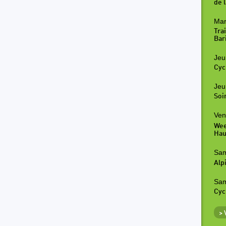
de l
Mar
Tra
Bar
Jeu
Cyc
Jeu
Soi
Ven
Wee
Hau
Sam
Alp
Sam
Cyc
>