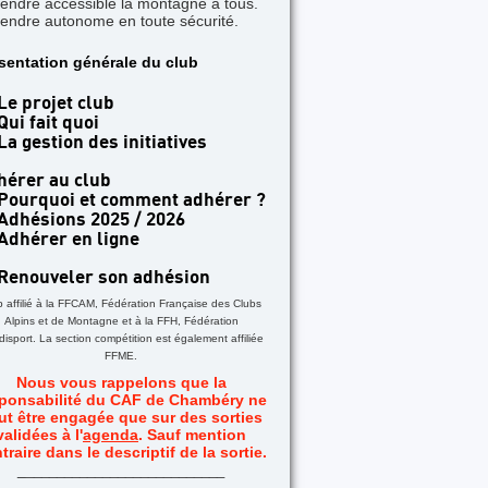
rendre accessible la montagne à tous.
rendre autonome en toute sécurité.
TICLE A LA UNE
sentation générale du club
 jours dans les Aiguilles Rouges - Une formatio
acile
Le projet club
Qui fait quoi
La gestion des initiatives
hérer au club
Pourquoi et comment adhérer ?
Adhésions 2025 / 2026
Adhérer en ligne
Renouveler son adhésion
b affilié à la FFCAM, Fédération Française des Clubs
Alpins et de Montagne et à la FFH, Fédération
isport. La section compétition est également affiliée
FFME.
Nous vous rappelons que la
ponsabilité du CAF de Chambéry ne
ut être engagée que sur des sorties
validées à l'
agenda
. Sauf mention
traire dans le descriptif de la sortie.
_
__________________________