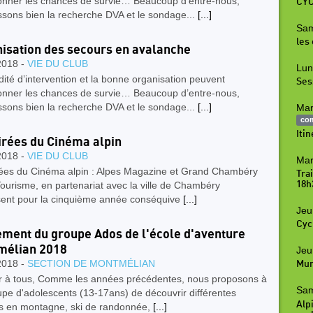
ionner les chances de survie… Beaucoup d’entre-nous,
CYC
ssons bien la recherche DVA et le sondage...
[...]
Sam
les
isation des secours en avalanche
2018 -
VIE DU CLUB
Lun
dité d’intervention et la bonne organisation peuvent
Ses
ionner les chances de survie… Beaucoup d’entre-nous,
ssons bien la recherche DVA et le sondage...
[...]
Mar
co
Iti
irées du Cinéma alpin
2018 -
VIE DU CLUB
Mar
rées du Cinéma alpin : Alpes Magazine et Grand Chambéry
Tra
18h
ourisme, en partenariat avec la ville de Chambéry
sent pour la cinquième année conséquive
[...]
Jeu
Cyc
ment du groupe Ados de l'école d'aventure
mélian 2018
Jeu
2018 -
SECTION DE MONTMÉLIAN
Mur
r à tous, Comme les années précédentes, nous proposons à
Sam
pe d'adolescents (13-17ans) de découvrir différentes
Alpi
tés en montagne, ski de randonnée,
[...]