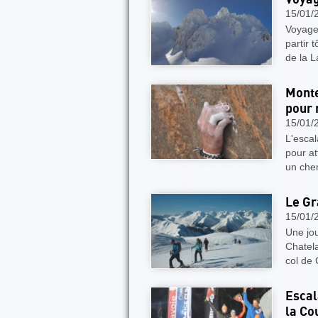
15/01/
Voyage
partir 
de la L
Monte 
pour 
15/01/
L'escal
pour at
un che
Le Gr
15/01/
Une jou
Chatela
col de
Escal
la Co