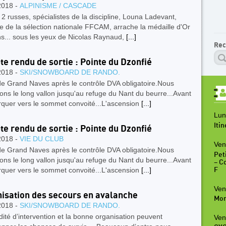
2018 -
ALPINISME / CASCADE
2 russes, spécialistes de la discipline, Louna Ladevant,
 de la sélection nationale FFCAM, arrache la médaille d'Or
ns... sous les yeux de Nicolas Raynaud,
[...]
Rec
e rendu de sortie : Pointe du Dzonfié
2018 -
SKI/SNOWBOARD DE RANDO.
de Grand Naves après le contrôle DVA obligatoire.Nous
ns le long vallon jusqu'au refuge du Nant du beurre...Avant
rquer vers le sommet convoité...L'ascension
[...]
Lun
Iti
e rendu de sortie : Pointe du Dzonfié
2018 -
VIE DU CLUB
Ven
de Grand Naves après le contrôle DVA obligatoire.Nous
Peti
ns le long vallon jusqu'au refuge du Nant du beurre...Avant
– C
rquer vers le sommet convoité...L'ascension
[...]
F
Ven
isation des secours en avalanche
Mon
2018 -
SKI/SNOWBOARD DE RANDO.
dité d’intervention et la bonne organisation peuvent
Ven