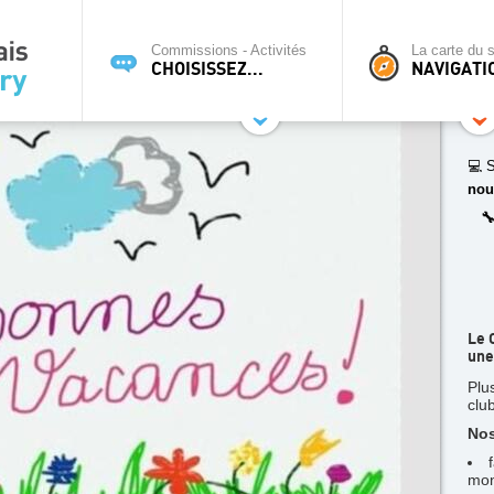
Commissions - Activités
La carte du s
CHOISISSEZ...
NAVIGATI
💻 S
nou

Le 
une
Plu
clu
Nos
mon