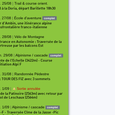
. 25/08
|
Trail & course orient.
l à la Doria, départ Barillette 18h30
. 27/08
|
École d'aventure
complet
r d'Ambin, une itinérance alpine
nsfrontalière franco-italienne
. 28/08
|
Vélo de Montagne
140
P141
P142
P143
P144
P145
P146
P147
P
nérance en Autonomie : Traversée de la
rtreuse par les balcons Est
. 29/08
|
Alpinisme / cascade
complet
nte de l'Echelle (3422m) - Course
itiation Alpi F
. 31/08
|
Randonnée Pédestre
k TOUR DES FIZ avec 3 sommets
. 1/09
|
Sortie annulée
 de la Patinoire (2563m) avec retour par
Col de Leschaux (2564m)
. 1/09
|
Alpinisme / cascade
complet
i-F - Traversée Cîme de la Jasse -Pic