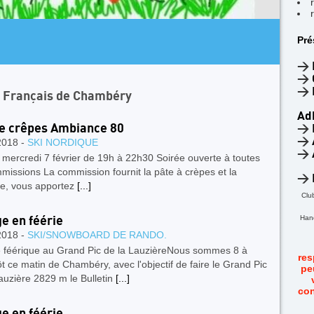
AR
Pré
4
F
>
>
>
n Français de Chambéry
Ad
e crêpes Ambiance 80
>
>
2018 -
SKI NORDIQUE
>
 mercredi 7 février de 19h à 22h30 Soirée ouverte à toutes
missions La commission fournit la pâte à crèpes et la
>
e, vous apportez
[...]
Clu
Hand
e en féérie
2018 -
SKI/SNOWBOARD DE RANDO.
 féérique au Grand Pic de la LauzièreNous sommes 8 à
res
tôt ce matin de Chambéry, avec l'objectif de faire le Grand Pic
pe
auzière 2829 m le Bulletin
[...]
con
e en féérie