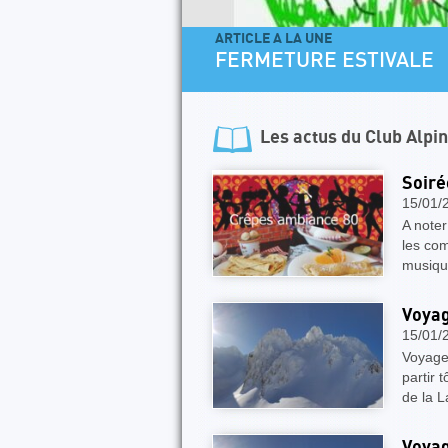
ARTICLE A LA UNE
FERMETURE ESTIVALE
Les actus du
Club Alpi
Soiré
15/01/
A noter
les com
musiqu
Voyag
15/01/
Voyage
partir 
de la L
Voyag