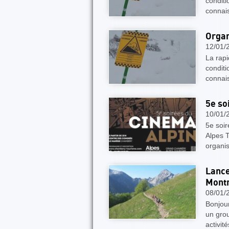
condit
connai
Organ
12/01/
La rapi
condit
connai
5e so
10/01/
5e soi
Alpes T
organi
Lance
Mont
08/01/
Bonjou
un grou
activi