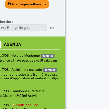
🎁 Avantages adhérents
herche :
AGENDA
. 3/08
|
Vélo de Montagne
complet
nérance 5J - Au pays des 4000 valaisans
. 7/08
|
Alpinisme / cascade
complet
t tour sur glacier à la frontière suisse
ourses d’application et réalisation Alpi
. 7/08
|
Randonnée Pédestre
t Charvin (2409m) Aravis
. 7/08
|
Sortie annulée