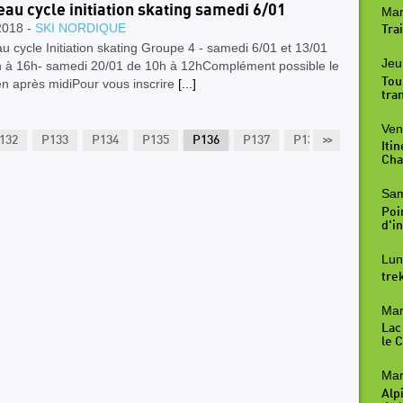
au cycle initiation skating samedi 6/01
Mar
2018 -
SKI NORDIQUE
Trai
 cycle Initiation skating Groupe 4 - samedi 6/01 et 13/01
Jeu
 à 16h- samedi 20/01 de 10h à 12hComplément possible le
Tou
en après midiPour vous inscrire
[...]
tra
Ven
132
P133
P134
P135
P136
P137
P138
>>
P139
P
Iti
Cha
Sam
Poi
d'in
Lun
tre
Mar
Lac
le 
Mar
Alp