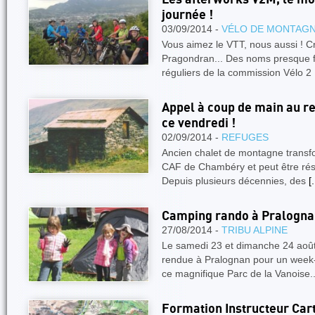
journée !
03/09/2014 -
VÉLO DE MONTAG
Vous aimez le VTT, nous aussi ! C
Pragondran... Des noms presque fa
réguliers de la commission Vélo 
Appel à coup de main au r
ce vendredi !
02/09/2014 -
REFUGES
Ancien chalet de montagne transfor
CAF de Chambéry et peut être rés
Depuis plusieurs décennies, des
[.
Camping rando à Pralogna
27/08/2014 -
TRIBU ALPINE
Le samedi 23 et dimanche 24 août, 
rendue à Pralognan pour un week
ce magnifique Parc de la Vanoise..
Formation Instructeur Car