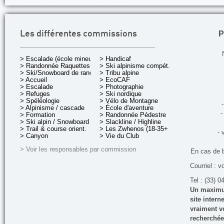
P
Les différentes commissions
> Escalade (école mineurs)
> Handicaf
> Randonnée Raquettes
> Ski alpinisme compét.
> Ski/Snowboard de rando.
> Tribu alpine
> Accueil
> EcoCAF
> Escalade
> Photographie
> Refuges
> Ski nordique
> Spéléologie
> Vélo de Montagne
-
> Alpinisme / cascade
> École d'aventure
-
> Formation
> Randonnée Pédestre
> Ski alpin / Snowboard
> Slackline / Highline
> Trail & course orient.
> Les Zwhenos (18-35+ ans)
- 
> Canyon
> Vie du Club
> Voir les responsables par commission
En cas de 
Courriel : v
Tel : (33) 0
Un maximum
site inter
vraiment vo
recherchée