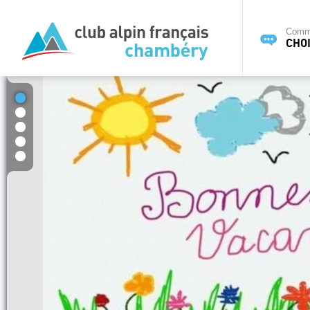
Commi
CHOI
1
2
3
4
5