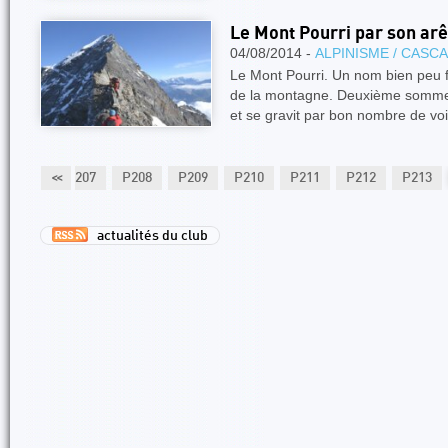
Le Mont Pourri par son ar
04/08/2014 -
ALPINISME / CASC
Le Mont Pourri. Un nom bien peu f
de la montagne. Deuxième sommet
et se gravit par bon nombre de voi
P206
<<
P207
P208
P209
P210
P211
P212
P213
actualités du club