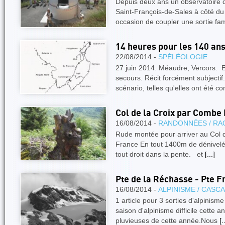
Depuis deux ans un observatoire d'
Saint-François-de-Sales à côté du 
occasion de coupler une sortie fam
14 heures pour les 140 ans
22/08/2014 -
SPÉLÉOLOGIE
27 juin 2014. Méaudre, Vercors. E
secours. Récit forcément subjectif.
scénario, telles qu'elles ont été
Col de la Croix par Comb
16/08/2014 -
RANDONNÉES / RA
Rude montée pour arriver au Col d
France En tout 1400m de dénivelée 
tout droit dans la pente. et
[...]
Pte de la Réchasse - Pte F
16/08/2014 -
ALPINISME / CASC
1 article pour 3 sorties d'alpinisme 
saison d'alpinisme difficile cette 
pluvieuses de cette année.Nous
[.