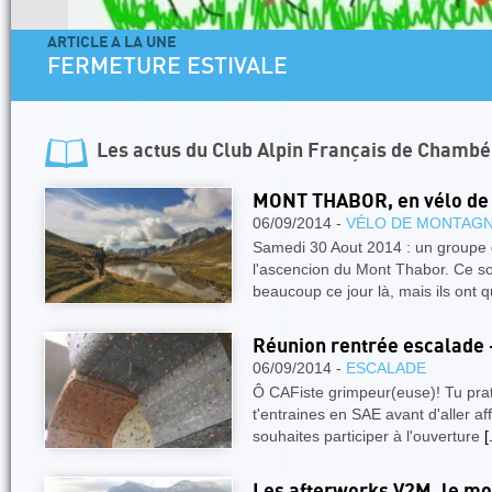
ARTICLE A LA UNE
FERMETURE ESTIVALE
Les actus du
Club Alpin Français de Chambé
MONT THABOR, en vélo de
06/09/2014 -
VÉLO DE MONTAG
Samedi 30 Aout 2014 : un groupe 
l'ascencion du Mont Thabor. Ce 
beaucoup ce jour là, mais ils ont
Réunion rentrée escalade 
06/09/2014 -
ESCALADE
Ô CAFiste grimpeur(euse)! Tu prat
t'entraines en SAE avant d'aller affr
souhaites participer à l'ouverture
[
Les afterworks V2M, le mom