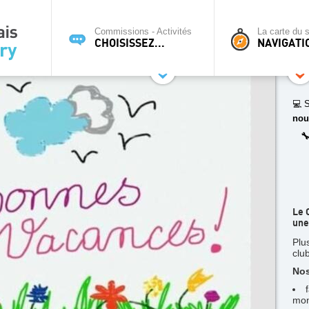
Commissions - Activités
La carte du s
CHOISISSEZ...
NAVIGATI
💻 S
nou

Le 
une
Plu
clu
Nos
mon