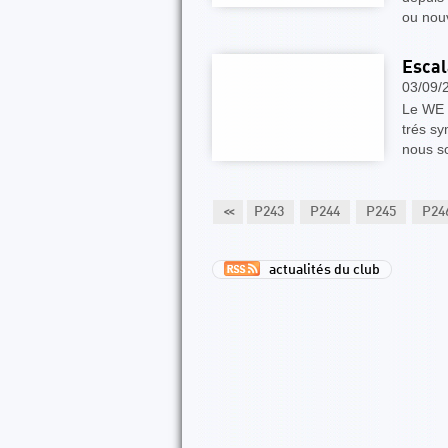
ou nou
Escal
03/09/
Le WE 
trés s
nous s
8
P239
P240
P241
P242
<<
P243
P244
P245
P24
actualités du club