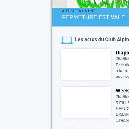
ARTICLE A LA UNE
FERMETURE ESTIVALE
Les actus du
Club Alpi
Diapo
26/09/
Petit d
à la fr
pour ce
Week-
25/09/
5 FIL
REFUG
DIMANC
...l’ép