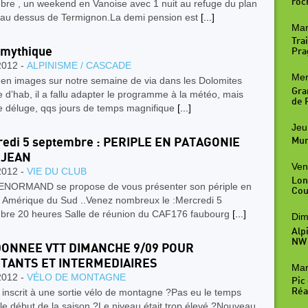
roc
bre , un weekend en Vanoise avec 1 nuit au refuge du plan
, au dessus de Termignon.La demi pension est
[...]
Mar
Trai
-mythique
Pra
2012 -
ALPINISME / CASCADE
Mer
 en images sur notre semaine de via dans les Dolomites
Gra
’hab, il a fallu adapter le programme à la météo, mais
de R
le déluge, qqs jours de temps magnifique
[...]
Jeu
edi 5 septembre : PERIPLE EN PATAGONIE
Mur
 JEAN
Ven
2012 -
VIE DU CLUB
Lon
ENORMAND se propose de vous présenter son périple en
Cou
n Amérique du Sud ..Venez nombreux le :Mercredi 5
bre 20 heures Salle de réunion du CAF176 faubourg
[...]
Dim
Alp
NW
ONNEE VTT DIMANCHE 9/09 POUR
TANTS ET INTERMEDIAIRES
Mar
2012 -
VÉLO DE MONTAGNE
Pic
Réal
inscrit à une sortie vélo de montagne ?Pas eu le temps
le début de la saison ?Le niveau était trop élevé ?Nouveau