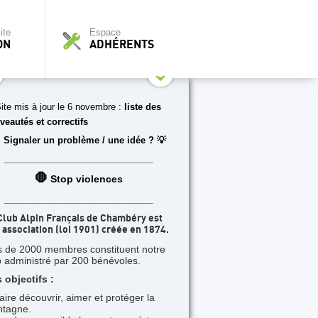
ite
Espace
ON
ADHÉRENTS
ite mis à jour le 6 novembre :
liste des
veautés et correctifs
 Signaler un problème / une idée ? 💡
___________________________________
🛑
Stop violences
___________________________________
Club Alpin Français de Chambéry est
 association (loi 1901) créée en 1874.
s de 2000 membres constituent notre
b administré par 200 bénévoles.
 objectifs :
faire découvrir, aimer et protéger la
tagne.