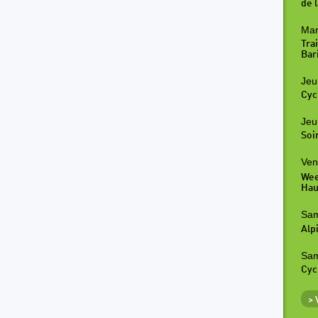
de l
Mar
Tra
Bar
Jeu
Cyc
Jeu
Soi
Ven
Wee
Hau
Sam
Alp
Sam
Cyc
>