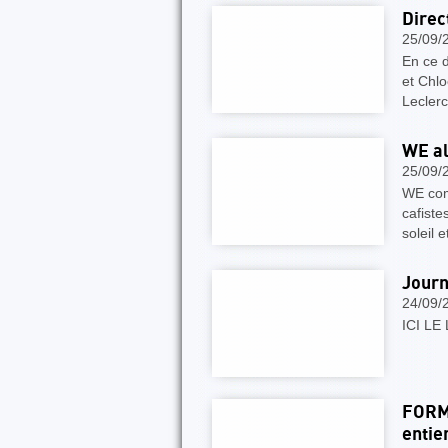
Direct
25/09/
En ce 
et Chl
Leclerc
WE al
25/09/
WE com
cafiste
soleil 
Journ
24/09/
ICI LE 
FORM
entie