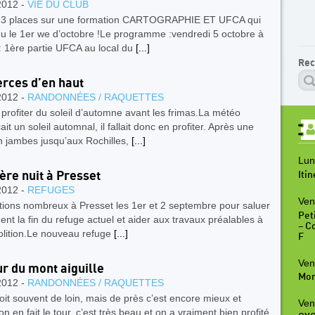
2012 -
VIE DU CLUB
te 3 places sur une formation CARTOGRAPHIE ET UFCA qui
eu le 1er we d’octobre !Le programme :vendredi 5 octobre à
: 1ère partie UFCA au local du
[...]
Rec
erces d’en haut
2012 -
RANDONNÉES / RAQUETTES
ait profiter du soleil d’automne avant les frimas.La météo
it un soleil automnal, il fallait donc en profiter. Après une
n jambes jusqu’aux Rochilles,
[...]
Lun
ère nuit à Presset
Iti
2012 -
REFUGES
Ven
tions nombreux à Presset les 1er et 2 septembre pour saluer
Peti
nt la fin du refuge actuel et aider aux travaux préalables à
– C
olition.Le nouveau refuge
[...]
F
Ven
ur du mont aiguille
Mon
2012 -
RANDONNÉES / RAQUETTES
oit souvent de loin, mais de près c’est encore mieux et
Ven
n en fait le tour, c’est très beau et on a vraiment bien profité