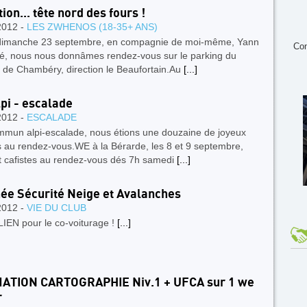
ion... tête nord des fours !
2012 -
LES ZWHENOS (18-35+ ANS)
dimanche 23 septembre, en compagnie de moi-même, Yann
Con
oé, nous nous donnâmes rendez-vous sur le parking du
 de Chambéry, direction le Beaufortain.Au
[...]
pi - escalade
2012 -
ESCALADE
mun alpi-escalade, nous étions une douzaine de joyeux
s au rendez-vous.WE à la Bérarde, les 8 et 9 septembre,
et cafistes au rendez-vous dés 7h samedi
[...]
ée Sécurité Neige et Avalanches
2012 -
VIE DU CLUB
LIEN pour le co-voiturage !
[...]
ATION CARTOGRAPHIE Niv.1 + UFCA sur 1 we
r