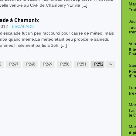
Mar
velle venu-e au CAF de Chambery ?Envie
[...]
Trai
ade à Chamonix
Jeu
2012 -
ESCALADE
Tou
tra
d’escalade fut un peu raccourci pour cause de météo, mais
ympa quand même.La météo étant peu propice le samedi,
Ven
ommes finalement partis à 16h,
[...]
Iti
Cha
6
P247
P248
P249
P250
P251
P252
>>
P253
P25
Sam
Poi
d'in
Lun
tre
Mar
Lac
le 
Mar
Alp