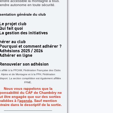
rendre accessible la montagne à tous.
rendre autonome en toute sécurité.
sentation générale du club
 les Aiguilles Rouges - Une formation Alpi-F Ro
Le projet club
Qui fait quoi
La gestion des initiatives
hérer au club
Pourquoi et comment adhérer ?
Adhésions 2025 / 2026
Adhérer en ligne
Renouveler son adhésion
b affilié à la FFCAM, Fédération Française des Clubs
Alpins et de Montagne et à la FFH, Fédération
isport. La section compétition est également affiliée
FFME.
Nous vous rappelons que la
ponsabilité du CAF de Chambéry ne
ut être engagée que sur des sorties
validées à l'
agenda
. Sauf mention
traire dans le descriptif de la sortie.
_
__________________________