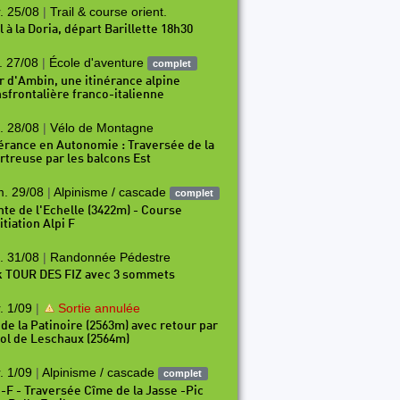
. 25/08
|
Trail & course orient.
l à la Doria, départ Barillette 18h30
. 27/08
|
École d'aventure
complet
r d'Ambin, une itinérance alpine
nsfrontalière franco-italienne
. 28/08
|
Vélo de Montagne
nérance en Autonomie : Traversée de la
rtreuse par les balcons Est
4
P255
P256
P257
P258
P259
P260
P261
P26
. 29/08
|
Alpinisme / cascade
complet
nte de l'Echelle (3422m) - Course
itiation Alpi F
. 31/08
|
Randonnée Pédestre
k TOUR DES FIZ avec 3 sommets
. 1/09
|
Sortie annulée
 de la Patinoire (2563m) avec retour par
Col de Leschaux (2564m)
. 1/09
|
Alpinisme / cascade
complet
i-F - Traversée Cîme de la Jasse -Pic