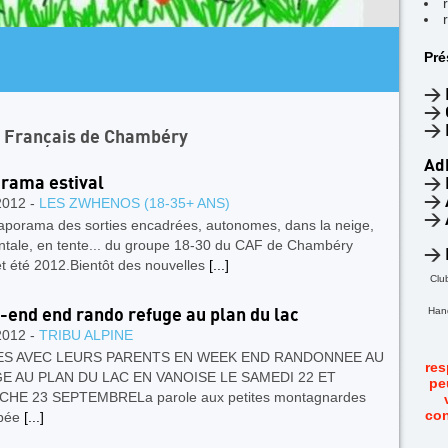
ARTICLE A LA UNE
Pré
4 jours dans
Facile
>
>
>
n Français de Chambéry
Ad
rama estival
>
>
2012 -
LES ZWHENOS (18-35+ ANS)
>
iaporama des sorties encadrées, autonomes, dans la neige,
ontale, en tente... du groupe 18-30 du CAF de Chambéry
>
t été 2012.Bientôt des nouvelles
[...]
Clu
Hand
end end rando refuge au plan du lac
2012 -
TRIBU ALPINE
LES AVEC LEURS PARENTS EN WEEK END RANDONNEE AU
res
E AU PLAN DU LAC EN VANOISE LE SAMEDI 22 ET
pe
HE 23 SEPTEMBRELa parole aux petites montagnardes
con
opée
[...]