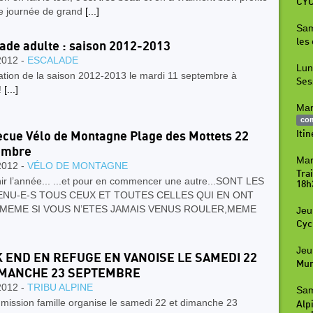
CYC
te journée de grand
[...]
Sam
les
ade adulte : saison 2012-2013
2012 -
ESCALADE
Lun
ation de la saison 2012-2013 le mardi 11 septembre à
Ses
!
[...]
Mar
co
Iti
cue Vélo de Montagne Plage des Mottets 22
embre
Mar
2012 -
VÉLO DE MONTAGNE
Tra
nir l’année... ...et pour en commencer une autre...SONT LES
18h
ENU-E-S TOUS CEUX ET TOUTES CELLES QUI EN ONT
,MEME SI VOUS N’ETES JAMAIS VENUS ROULER,MEME
Jeu
Cyc
Jeu
 END EN REFUGE EN VANOISE LE SAMEDI 22
Mur
IMANCHE 23 SEPTEMBRE
2012 -
TRIBU ALPINE
Sam
mission famille organise le samedi 22 et dimanche 23
Alpi