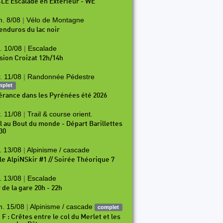
LE Escalade en Exterieur - WE
. 8/08
|
Vélo de Montagne
 enduros du lac noir
. 10/08
|
Escalade
sion Croizat 12h/14h
. 11/08
|
Randonnée Pédestre
mplet
nérance dans les Pyrénées été 2026
. 11/08
|
Trail & course orient.
il au Bout du monde - Départ Barillettes
30
. 13/08
|
Alpinisme / cascade
le AlpiNSkir #1 // Soirée Théorique 7
. 13/08
|
Escalade
 de la gare 20h - 22h
. 15/08
|
Alpinisme / cascade
complet
 F : Crêtes entre le col du Merlet et les