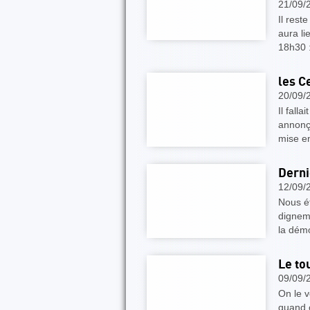
21/09/
Il res
aura li
18h30 
les C
20/09/
Il fall
annonça
mise e
Derni
12/09/
Nous é
digneme
la dém
Le to
09/09/
On le v
quand o