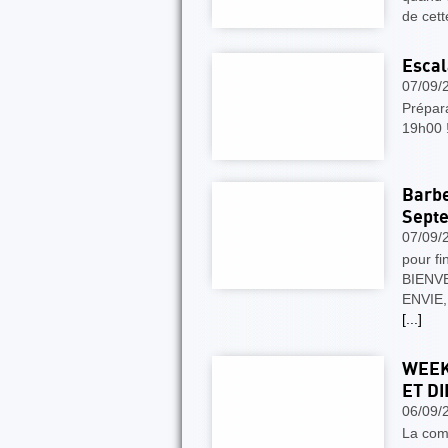
de cet
Escal
07/09/
Prépar
19h00 
Barbe
Sept
07/09/
pour fi
BIENV
ENVIE
[...]
WEEK
ET D
06/09/
La com