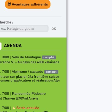
🎁 Avantages adhérents
herche :
AGENDA
. 3/08
|
Vélo de Montagne
complet
nérance 5J - Au pays des 4000 valaisans
. 7/08
|
Alpinisme / cascade
complet
t tour sur glacier à la frontière suisse
ourses d’application et réalisation Alpi
. 7/08
|
Randonnée Pédestre
t Charvin (2409m) Aravis
. 7/08
|
Sortie annulée