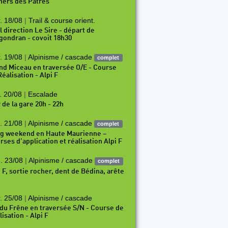
hers des Pâtres
. 18/08
|
Trail & course orient.
l direction Le Sire - départ de
gondran - covoit 18h30
. 19/08
|
Alpinisme / cascade
complet
nd Miceau en traversée O/E - Course
éalisation - Alpi F
. 20/08
|
Escalade
 de la gare 20h - 22h
. 21/08
|
Alpinisme / cascade
complet
g weekend en Haute Maurienne –
rses d’application et réalisation Alpi F
. 23/08
|
Alpinisme / cascade
complet
i F, sortie rocher, dent de Bédina, arête
. 25/08
|
Alpinisme / cascade
 du Frêne en traversée S/N - Course de
isation - Alpi F