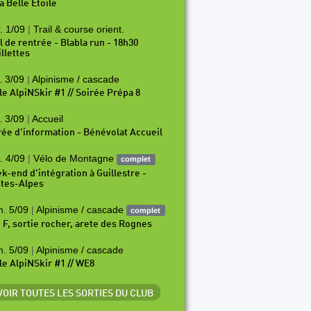
a Belle Etoile
. 1/09
|
Trail & course orient.
il de rentrée - Blabla run - 18h30
illettes
. 3/09
|
Alpinisme / cascade
le AlpiNSkir #1 // Soirée Prépa 8
. 3/09
|
Accueil
rée d'information - Bénévolat Accueil
. 4/09
|
Vélo de Montagne
complet
k-end d'intégration à Guillestre -
tes-Alpes
. 5/09
|
Alpinisme / cascade
complet
i F, sortie rocher, arete des Rognes
. 5/09
|
Alpinisme / cascade
le AlpiNSkir #1 // WE8
 VOIR TOUTES LES SORTIES DU CLUB