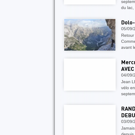
septem
du lac
Dolo
05/09/
Retour
Comme d
avant 
Mercr
AVEC
04/09/
Jean L
vélo e
septem
RAND
DEBU
03/09/
Jamais 
depuis 